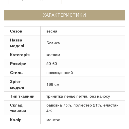
ХАРАКТЕРИСТИКИ
Сезон
весна
Назва
Бланка
моделі
Категорія
костюм
Розміри
50-60
Стиль
повсякденний
Зріст
168 см
моделі
Тип тканини
тринитка пеньє петля, без начосу
Склад
бавовна 75%, поліестер 21%, еластан
тканини
4%
Колір
ментол