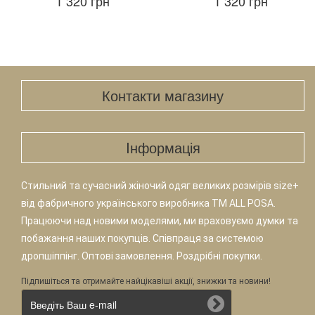
1 320 грн
1 320 грн
Контакти магазину
Iнформація
Стильний та сучасний жіночий одяг великих розмірів size+
від фабричного українського виробника TM ALL POSA.
Працюючи над новими моделями, ми враховуємо думки та
побажання наших покупців. Співпраця за системою
дропшіппінг. Оптові замовлення. Роздрібні покупки.
Підпишіться та отримайте найцікавіші акції, знижки та новини!