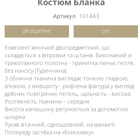
Костюм Бланка
Артикул
101443
ДРОПШІППІНГ
ОПТ
Комплект жіночий двопредметний, що
складається з вітровки та штанів. Виконаний із
трикотажного полотна - тринитка пеньє петля,
без начосу (Туреччина).
З обличчя тканина виглядає тонкою гладкою,
в'язкою, з вивороту - рифлена фактура у вигляді
дрібних повітряних петель, щільність - висока.
Розтяжність тканини – середня.
Висота капюшону регулюється за допомогою
шнурка.
Рукав втачний, одношовний, на манжеті.
Попереду застібка на «блискавку».