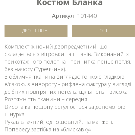
Костюм Бланка
Артикул
101440
ДРОПШІППІНГ
ОПТ
Комплект жіночий двопредметний, що
складається з вітровки та штанів. Виконаний із
трикотажного полотна - тринитка пеньє петля,
без начосу (Туреччина).
З обличчя тканина виглядає тонкою гладкою,
в'язкою, з вивороту - рифлена фактура у вигляді
дрібних повітряних петель, щільність - висока.
Розтяжність тканини – середня.
Висота капюшону регулюється за допомогою
шнурка.
Рукав втачний, одношовний, на манжеті.
Попереду застібка на «блискавку».