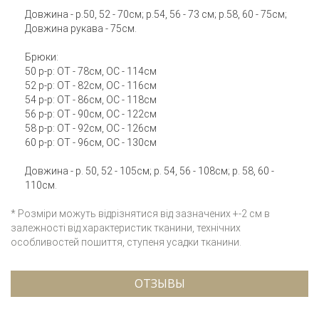
Довжина - р.50, 52 - 70см; р.54, 56 - 73 см; р.58, 60 - 75см;
Довжина рукава - 75см.
Брюки:
50 р-р: ОТ - 78см, ОС - 114см
52 р-р: ОТ - 82см, ОС - 116см
54 р-р: ОТ - 86см, ОС - 118см
56 р-р: ОТ - 90см, ОС - 122см
58 р-р: ОТ - 92см, ОС - 126см
60 р-р: ОТ - 96см, ОС - 130см
Довжина - р. 50, 52 - 105см; р. 54, 56 - 108см; р. 58, 60 -
110см.
* Розміри можуть відрізнятися від зазначених +-2 см в
залежності від характеристик тканини, технічних
особливостей пошиття, ступеня усадки тканини.
ОТЗЫВЫ