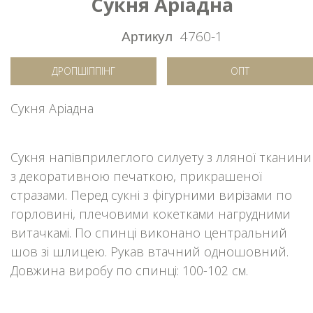
Сукня Аріадна
Артикул
4760-1
ДРОПШІППІНГ
ОПТ
Сукня Аріадна
Сукня напівприлеглого силуету з лляної тканини
з декоративною печаткою, прикрашеної
стразами. Перед сукні з фігурними вирізами по
горловині, плечовими кокетками нагрудними
витачкамі. По спинці виконано центральний
шов зі шлицею. Рукав втачний одношовний.
Довжина виробу по спинці: 100-102 см.