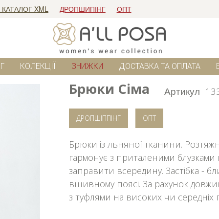
 КАТАЛОГ XML
ДРОПШИПІНГ
ОПТ
Г
КОЛЕКЦІЇ
ЗНИЖКИ
ДОСТАВКА ТА ОПЛАТА
Брюки Сіма
Артикул
13
ДРОПШІППІНГ
ОПТ
Брюки із льняної тканини. Розтяж
гармонує з приталеними блузками 
заправити всередину. Застібка - бл
вшивному поясі. За рахунок довж
з туфлями на високих чи середніх п