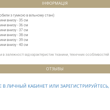
ІНФОРМАЦІЯ
обили з гумкою в вільному стані):
нини внизу - 35 см
нини внизу - 36 см
нини внизу - 37 см
нини внизу - 38 см
нини внизу - 39 см
нини внизу - 40 см
см в залежності від характеристик тканини, технічних особливостей
ОТЗЫВЫ
 В ЛИЧНЫЙ КАБИНЕТ ИЛИ ЗАРЕГИСТРИРУЙТЕСЬ,