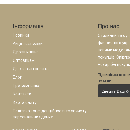
Iнформація
Про нас
Новинки
Стильний та суча
фабричного укр
Акції та знижки
новими моделям
Дропшиппінг
покупців. Співп
Оптовикам
Роздрібні покупк
Доставка і оплата
Підпишіться та отри
Блог
новини!
Про компанію
Контакти
Карта сайту
Політика конфіденційності та захисту
персональних даних