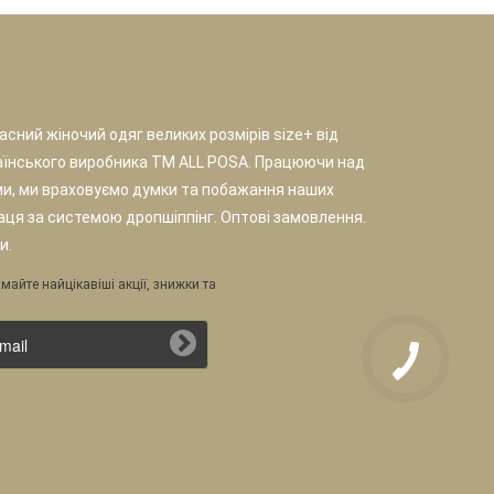
сний жіночий одяг великих розмірів size+ від
аїнського виробника TM ALL POSA. Працюючи над
и, ми враховуємо думки та побажання наших
раця за системою дропшіппінг. Оптові замовлення.
и.
майте найцікавіші акції, знижки та