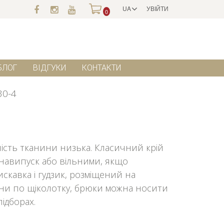
UA
УВІЙТИ
0
БЛОГ
ВІДГУКИ
КОНТАКТИ
30-4
ність тканини низька. Класичний крій
навипуск або вільними, якщо
искавка і гудзик, розміщений на
ини по щіколотку, брюки можна носити
ідборах.