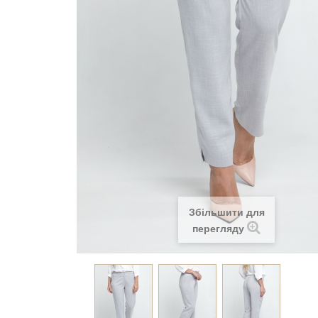
Збільшити для
перегляду