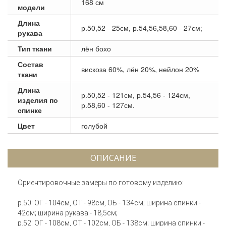
168 см
модели
Длина
р.50,52 - 25см, р.54,56,58,60 - 27см;
рукава
Тип ткани
лён бохо
Состав
вискоза 60%, лён 20%, нейлон 20%
ткани
Длина
р.50,52 - 121см, р.54,56 - 124см,
изделия по
р.58,60 - 127см.
спинке
Цвет
голубой
ОПИСАНИЕ
Ориентировочные замеры по готовому изделию:
р.50: ОГ - 104см, ОТ - 98см, ОБ - 134см; ширина спинки -
42см; ширина рукава - 18,5см;
р.52: ОГ - 108см, ОТ - 102см, ОБ - 138см; ширина спинки -