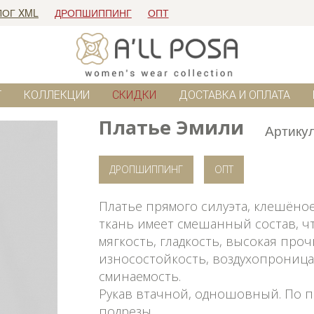
ЛОГ XML
ДРОПШИППИНГ
ОПТ
Г
КОЛЛЕКЦИИ
СКИДКИ
ДОСТАВКА И ОПЛАТА
Платье Эмили
Артику
ДРОПШИППИНГ
ОПТ
Платье прямого силуэта, клешёное
ткань имеет смешанный состав, чт
мягкость, гладкость, высокая проч
износостойкость, воздухопроница
сминаемость.
Рукав втачной, одношовный. По 
подрезы.