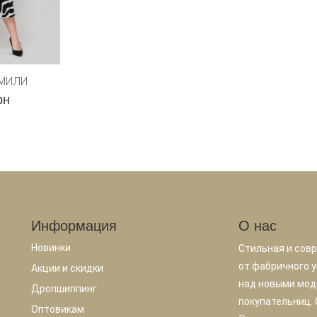
ЭМИЛИ
рн
Информация
О нас
Новинки
Стильная и сов
от фабричного у
Акции и скидки
над новыми мод
Дропшиппинг
покупательниц.
Оптовикам