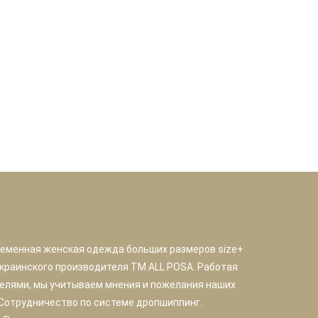
ременная женская одежда больших размеров size+
краинского производителя TM ALL POSA. Работая
елями, мы учитываем мнения и пожелания наших
 Сотрудничество по системе дропшиппинг.