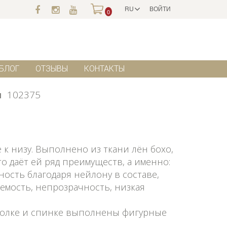
RU
ВОЙТИ
0
БЛОГ
ОТЗЫВЫ
КОНТАКТЫ
л
102375
 к низу. Выполнено из ткани лён бохо,
о даёт ей ряд преимуществ, а именно:
ность благодаря нейлону в составе,
емость, непрозрачность, низкая
полке и спинке выполнены фигурные