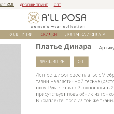
ЛОГ XML
ДРОПШИППИНГ
ОПТ
Г
КОЛЛЕКЦИИ
СКИДКИ
ДОСТАВКА И ОПЛАТА
Платье Динара
Артик
ДРОПШИППИНГ
ОПТ
Летнее шифоновое платье с V-об
талии на эластичной тесьме (раст
низу. Рукав втачной, одношовный
присутствует подъюбник из тонко
В комплекте: пояс из той же ткани.