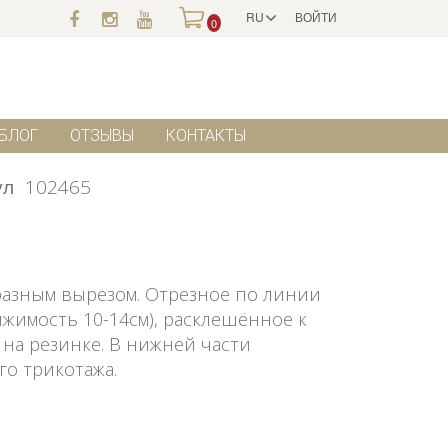
RU
ВОЙТИ
0
БЛОГ
ОТЗЫВЫ
КОНТАКТЫ
ул
102465
разным вырезом. Отрезное по линии
яжимость 10-14см), расклешённое к
 на резинке. В нижней части
го трикотажа.