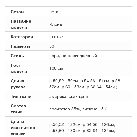
Сезон
лето
Название
Илона
модели
Категория
платье
Размеры
50
Стиль
нарядно-повседневный
Рост
168 см
модели
Длина
р.50,52 - 50см, р.54,56 - 51см, р.58 -
рукава
52см, р.60 - 53см, р.62,64 - 54см;
Тип ткани
американский креп
Состав
полиэстер 85%, вискоза 15%
ткани
Длина
р.50,52 - 122см, р.54,56 - 126см;
изделия по
р.58,60 - 130см; р.62,64 - 134см;
спинке