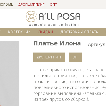
ЛОГ XML
ДРОПШИППИНГ
ОПТ
Г
КОЛЛЕКЦИИ
СКИДКИ
ДОСТАВКА И ОПЛАТА
Платье Илона
Артикул
ДРОПШИППИНГ
ОПТ
Платье прямого силуэта, выполнен
тактильно приятная, но также о
практичностью, что отлично подх
повседневного использования. Ру
горловине выполнена капелька с 
из трёх ярусов со сборкой.