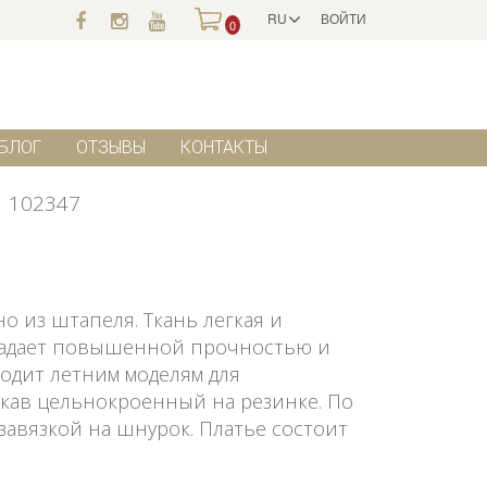
RU
ВОЙТИ
0
БЛОГ
ОТЗЫВЫ
КОНТАКТЫ
102347
о из штапеля. Ткань легкая и
бладает повышенной прочностью и
одит летним моделям для
кав цельнокроенный на резинке. По
завязкой на шнурок. Платье состоит