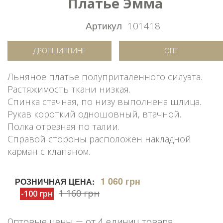
Платье Эмма
Артикул
101418
ДРОПШИППИНГ
ОПТ
Льняное платье полуприталенного силуэта.
Растяжимость ткани низкая.
Спинка стачная, по низу выполнена шлица.
Рукав короткий одношовный, втачной.
Полка отрезная по талии.
Справой стороны расположен накладной
карман с клапаном.
1 060 грн
РОЗНИЧНАЯ ЦЕНА:
1 160 грн
-100 грн
Оптовые цены — от 4 единиц товара