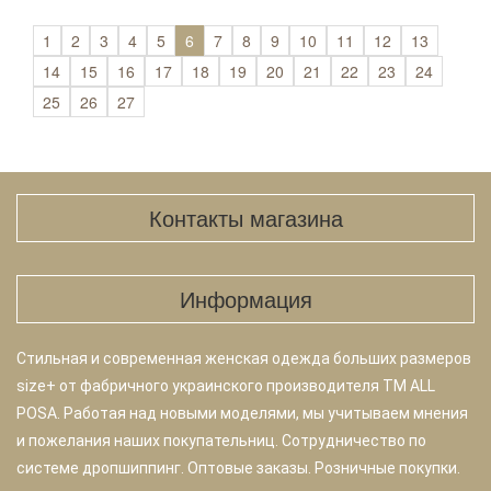
1
2
3
4
5
6
7
8
9
10
11
12
13
14
15
16
17
18
19
20
21
22
23
24
25
26
27
Контакты магазина
Информация
Стильная и современная женская одежда больших размеров
size+ от фабричного украинского производителя TM ALL
POSA. Работая над новыми моделями, мы учитываем мнения
и пожелания наших покупательниц. Сотрудничество по
системе дропшиппинг. Оптовые заказы. Розничные покупки.