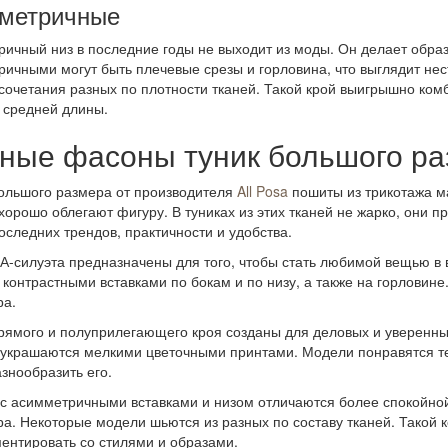
метричные
ичный низ в последние годы не выходит из моды. Он делает обра
ичными могут быть плечевые срезы и горловина, что выглядит не
сочетания разных по плотности тканей. Такой крой выигрышно ко
 средней длины.
ные фасоны туник большого раз
ольшого размера от производителя
All Posa
пошиты из трикотажа м
хорошо облегают фигуру. В туниках из этих тканей не жарко, они 
оследних трендов, практичности и удобства.
А-силуэта предназначены для того, чтобы стать любимой вещью в
 контрастными вставками по бокам и по низу, а также на горловине
ра.
рямого и полуприлегающего кроя созданы для деловых и уверенны
 украшаются мелкими цветочными принтами. Модели понравятся тем
азнообразить его.
с асимметричными вставками и низом отличаются более спокойной
а. Некоторые модели шьются из разных по составу тканей. Такой к
ентировать со стилями и образами.