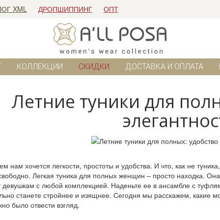
ЛОГ XML
ДРОПШИППИНГ
ОПТ
Г
КОЛЛЕКЦИИ
СКИДКИ
ДОСТАВКА И ОПЛАТА
Летние туники для полн
элегантнос
ем нам хочется легкости, простоты и удобства. И что, как не туник
свободно. Л
егкая туника для полных женщин
– просто находка. Она
 девушкам с любой комплекцией. Наденьте ее в ансамбле с туфлям
ьно станете стройнее и изящнее. Сегодня мы расскажем, какие мо
но было отвести взгляд.