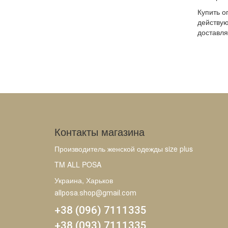
Купить о
действую
доставля
Контакты магазина
Производитель женской одежды size plus
TM ALL POSA
Украина, Харьков
allposa.shop@gmail.com
+38 (096) 7111335
+38 (093) 7111335