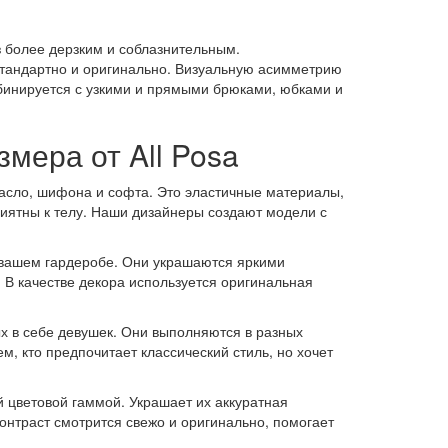
з более дерзким и соблазнительным.
стандартно и оригинально. Визуальную асимметрию
мбинируется с узкими и прямыми брюками, юбками и
мера от All Posa
асло, шифона и софта. Это эластичные материалы,
приятны к телу. Наши дизайнеры создают модели с
 вашем гардеробе. Они украшаются яркими
. В качестве декора используется оригинальная
х в себе девушек. Они выполняются в разных
, кто предпочитает классический стиль, но хочет
 цветовой гаммой. Украшает их аккуратная
онтраст смотрится свежо и оригинально, помогает