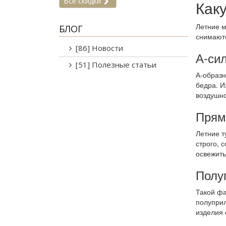
Все скидки
Как
Летние
БЛОГ
снимаютс
[86] Новости
А-си
[51] Полезные статьи
А-образн
бедра. И
воздушн
Прям
Летние т
строго, 
освежить
Полу
Такой фа
полуприл
изделия 