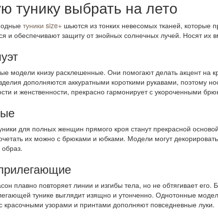
ую тунику выбрать на лето
модные
туники size+
шьются из тонких невесомых тканей, которые п
я и обеспечивают защиту от знойных солнечных лучей. Носят их в
луэт
ые модели книзу расклешенные. Они помогают делать акцент на кр
зделия дополняются аккуратными короткими рукавами, поэтому но
ости и женственности, прекрасно гармонирует с укороченными б
ые
уники для полных
женщин прямого кроя станут прекрасной основой
сочетать их можно с брюками и юбками. Модели могут декорирова
 образ.
прилегающие
сон плавно повторяет линии и изгибы тела, но не обтягивает его.
егающей тунике выглядит изящно и утонченно. Однотонные модел
с красочными узорами и принтами дополняют повседневные луки