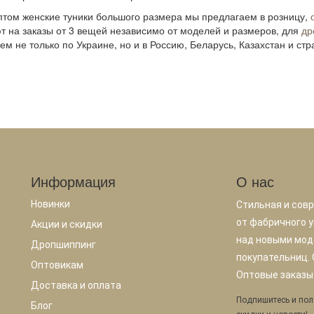
птом женские туники большого размера мы предлагаем в розницу,
т на заказы от 3 вещей независимо от моделей и размеров, для
др
ем не только по Украине, но и в Россию, Беларусь, Казахстан и ст
Информация
О нас
Новинки
Стильная и сов
от фабричного у
Акции и скидки
над новыми мод
Дропшиппинг
покупательниц.
Оптовикам
Оптовые заказы.
Доставка и оплата
Подпишитесь и пол
Блог