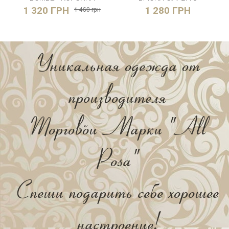
1 320 ГРН
1 460 грн
1 280 ГРН
Уникальная одежда от
производителя
Торговой Марки "All
Posa"
Спеши подарить себе хорошее
настроение!