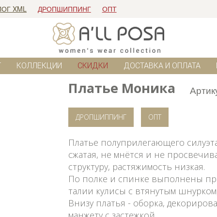
ЛОГ XML
ДРОПШИППИНГ
ОПТ
Г
КОЛЛЕКЦИИ
СКИДКИ
ДОСТАВКА И ОПЛАТА
Платье Моника
Артик
ДРОПШИППИНГ
ОПТ
Платье полуприлегающего силуэта 
сжатая, не мнётся и не просвечив
структуру, растяжимость низкая.
По полке и спинке выполнены пр
талии кулисы с втянутым шнурком,
Внизу платья - оборка, декориров
манжету с застежкой.