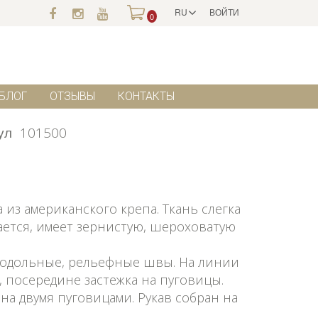
RU
ВОЙТИ
0
БЛОГ
ОТЗЫВЫ
КОНТАКТЫ
ул
101500
из американского крепа. Ткань слегка
ается, имеет зернистую, шероховатую
одольные, рельефные швы. На линии
 посередине застежка на пуговицы.
ана двумя пуговицами. Рукав собран на