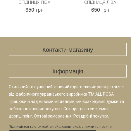
СПІДНИЦЯ ЛІЗА
СПІДНИЦЯ ЛІЗА
650 грн
650 грн
Контакти магазину
Iнформація
Стильний та сучасний жіночий одяг великих розмірів size+
від фабричного українського виробника TM ALL POSA.
Працюючи над новими моделями, ми враховуємо думки та
побажання наших покупців. Співпраця за системою
дропшіппінг. Оптові замовлення. Роздрібні покупки.
Підпишіться та отримайте найцікавіші акції, знижки та новини!