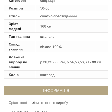
Категорія
спідниця
Розміри
50-60
Стиль
ошатно-повсякденний
Зріст
168 см
моделі
Тип тканини
штапель
Склад
віскоза 100%
тканини
Довжина
виробу по
р.50,52 - 86 см, р.54,56,58,60 - 88 см
спинці
Колір
шоколад
ІНФОРМАЦІЯ
Орієнтовні заміри готового виробу: