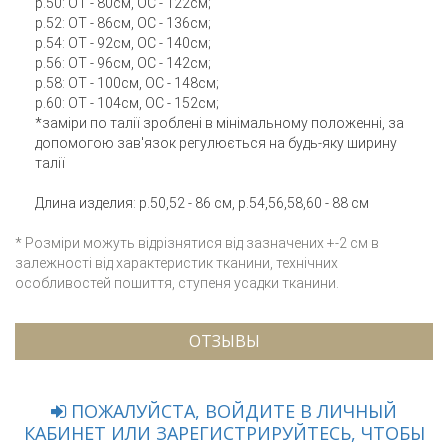
р.50: ОТ - 80см, ОС - 122см;
р.52: ОТ - 86см, ОС - 136см;
р.54: ОТ - 92см, ОС - 140см;
р.56: ОТ - 96см, ОС - 142см;
р.58: ОТ - 100см, ОС - 148см;
р.60: ОТ - 104см, ОС - 152см;
*заміри по талії зроблені в мінімальному положенні, за
допомогою зав'язок регулюється на будь-яку ширину
талії
Длина изделия: р.50,52 - 86 см, р.54,56,58,60 - 88 см
* Розміри можуть відрізнятися від зазначених +-2 см в
залежності від характеристик тканини, технічних
особливостей пошиття, ступеня усадки тканини.
ОТЗЫВЫ
ПОЖАЛУЙСТА, ВОЙДИТЕ В ЛИЧНЫЙ
КАБИНЕТ ИЛИ ЗАРЕГИСТРИРУЙТЕСЬ, ЧТОБЫ