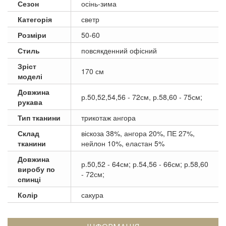
Сезон
осінь-зима
Категорія
светр
Розміри
50-60
Стиль
повсякденний офісний
Зріст
170 см
моделі
Довжина
р.50,52,54,56 - 72см, р.58,60 - 75см;
рукава
Тип тканини
трикотаж ангора
Склад
віскоза 38%, ангора 20%, ПЕ 27%,
тканини
нейлон 10%, еластан 5%
Довжина
р.50,52 - 64см; р.54,56 - 66см; р.58,60
виробу по
- 72см;
спинці
Колір
сакура