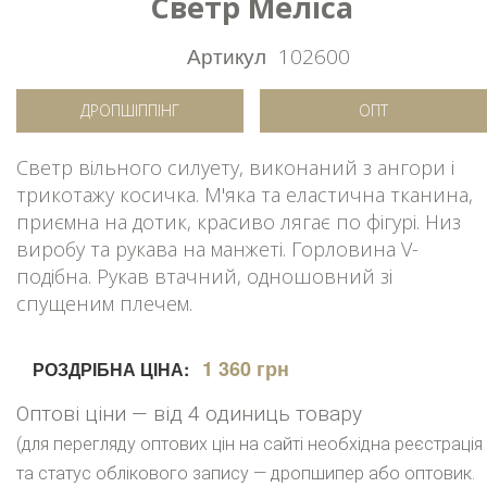
Светр Меліса
Артикул
102600
ДРОПШІППІНГ
ОПТ
Светр вільного силуету, виконаний з ангори і
трикотажу косичка. М'яка та еластична тканина,
приємна на дотик, красиво лягає по фігурі. Низ
виробу та рукава на манжеті. Горловина V-
подібна. Рукав втачний, одношовний зі
спущеним плечем.
1 360 грн
РОЗДРІБНА ЦІНА:
Оптові ціни — від 4 одиниць товару
(для перегляду оптових цін на сайті необхідна реєстрація
та статус облікового запису — дропшипер або оптовик.