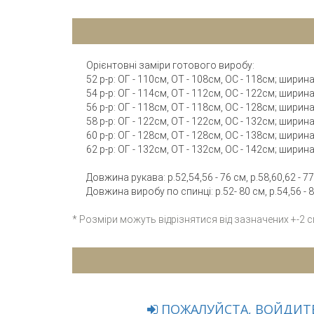
Орієнтовні заміри готового виробу:
52 р-р: ОГ - 110см, ОТ - 108см, ОC - 118см; ширин
54 р-р: ОГ - 114см, ОТ - 112см, ОC - 122см; ширин
56 р-р: ОГ - 118см, ОТ - 118см, ОC - 128см; ширин
58 р-р: ОГ - 122см, ОТ - 122см, ОC - 132см; шири
60 р-р: ОГ - 128см, ОТ - 128см, ОC - 138см; шири
62 р-р: ОГ - 132см, ОТ - 132см, ОC - 142см; шири
Довжина рукава: р.52,54,56 - 76 см, р.58,60,62 - 77
Довжина виробу по спинці: р.52- 80 см, р.54,56 - 8
* Розміри можуть відрізнятися від зазначених +-2 
ПОЖАЛУЙСТА, ВОЙДИТЕ