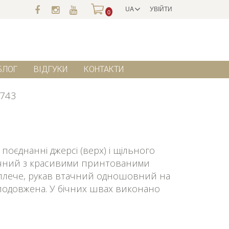
UA
УВІЙТИ
0
БЛОГ
ВІДГУКИ
КОНТАКТИ
743
поєднанні джерсі (верх) і щільного
ричний з красивими принтованими
е плече, рукав втачний одношовний на
 подовжена. У бічних швах виконано