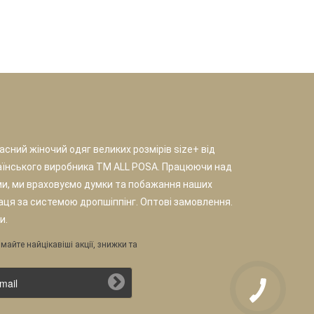
сний жіночий одяг великих розмірів size+ від
аїнського виробника TM ALL POSA. Працюючи над
и, ми враховуємо думки та побажання наших
раця за системою дропшіппінг. Оптові замовлення.
и.
майте найцікавіші акції, знижки та