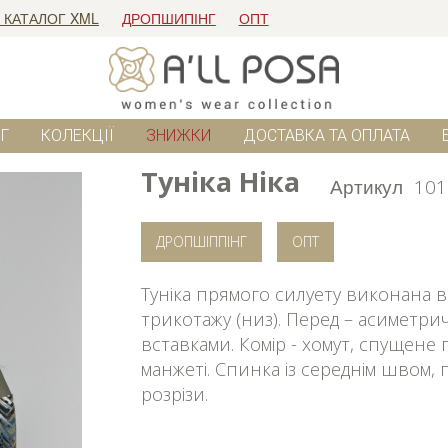
 КАТАЛОГ XML
ДРОПШИПІНГ
ОПТ
Г
КОЛЕКЦІЇ
ЗНИЖКИ
ДОСТАВКА ТА ОПЛАТА
Туніка Ніка
Артикул
101
ДРОПШІППІНГ
ОПТ
Туніка прямого силуету виконана в 
трикотажу (низ). Перед – асимет
вставками. Комір - хомут, спущен
манжеті. Спинка із середнім швом,
розрізи.