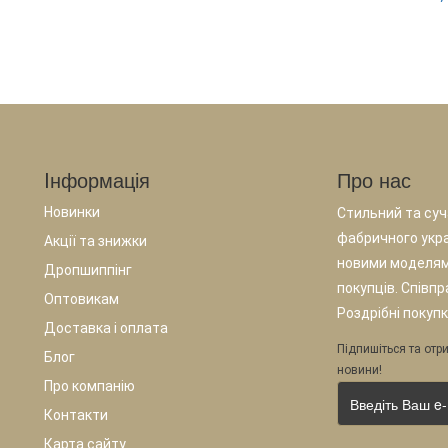
Iнформація
Про нас
Новинки
Стильний та суча
фабричного укр
Акції та знижки
новими моделям
Дропшиппінг
покупців. Співп
Оптовикам
Роздрібні покупк
Доставка і оплата
Підпишіться та отри
Блог
новини!
Про компанію
Контакти
Карта сайту