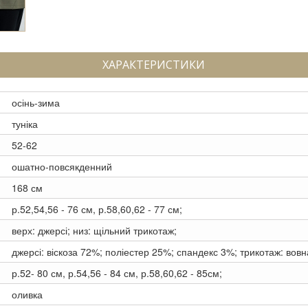
ХАРАКТЕРИСТИКИ
осінь-зима
туніка
52-62
ошатно-повсякденний
168 см
р.52,54,56 - 76 см, р.58,60,62 - 77 см;
верх: джерсі; низ: щільний трикотаж;
джерсі: віскоза 72%; поліестер 25%; спандекс 3%; трикотаж: вовн
р.52- 80 см, р.54,56 - 84 см, р.58,60,62 - 85см;
оливка