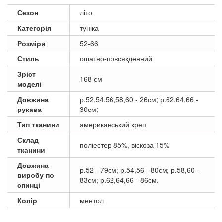
Сезон
літо
Категорія
туніка
Розміри
52-66
Стиль
ошатно-повсякденний
Зріст
168 см
моделі
Довжина
р.52,54,56,58,60 - 26см; р.62,64,66 -
рукава
30см;
Тип тканини
американський креп
Склад
поліестер 85%, віскоза 15%
тканини
Довжина
р.52 - 79см; р.54,56 - 80см; р.58,60 -
виробу по
83см; р.62,64,66 - 86см.
спинці
Колір
ментол