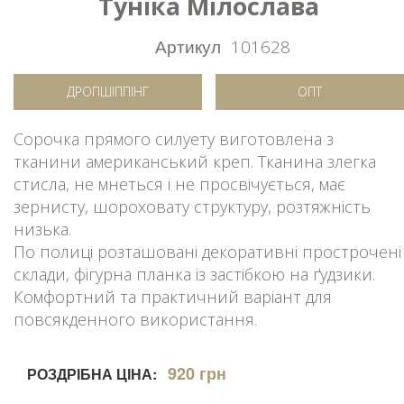
Туніка Мілослава
Артикул
101628
ДРОПШІППІНГ
ОПТ
Сорочка прямого силуету виготовлена з
тканини американський креп. Тканина злегка
стисла, не мнеться і не просвічується, має
зернисту, шороховату структуру, розтяжність
низька.
По полиці розташовані декоративні прострочені
склади, фігурна планка із застібкою на ґудзики.
Комфортний та практичний варіант для
повсякденного використання.
920 грн
РОЗДРІБНА ЦІНА: