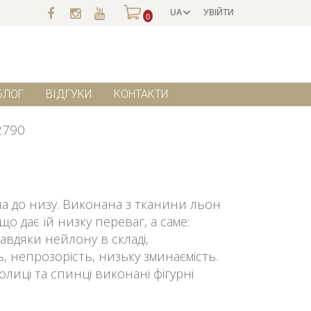
UA
УВІЙТИ
0
БЛОГ
ВІДГУКИ
КОНТАКТИ
2790
а до низу. Виконана з тканини льон
що дає їй низку переваг, а саме:
 завдяки нейлону в складі,
, непрозорість, низьку зминаємість.
лиці та спинці виконані фігурні