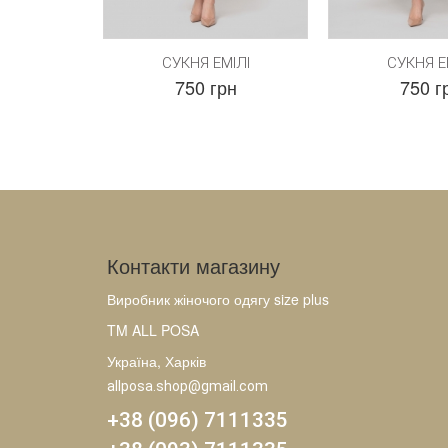
СУКНЯ ЕМІЛІ
СУКНЯ Е
750 грн
750 г
Контакти магазину
Виробник жіночого одягу size plus
TM ALL POSA
Україна, Харків
allposa.shop@gmail.com
+38 (096) 7111335