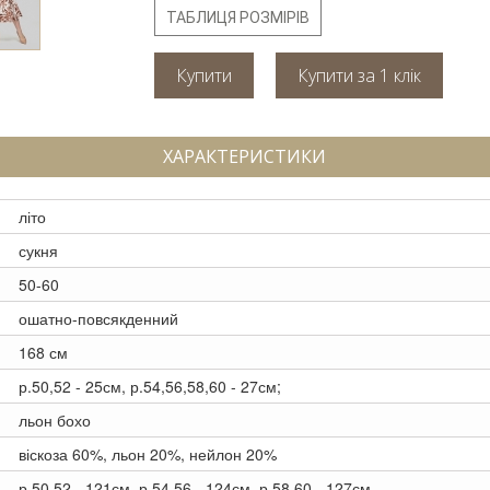
ТАБЛИЦЯ РОЗМІРІВ
Купити
ХАРАКТЕРИСТИКИ
літо
сукня
50-60
ошатно-повсякденний
168 см
р.50,52 - 25см, р.54,56,58,60 - 27см;
льон бохо
віскоза 60%, льон 20%, нейлон 20%
р.50,52 - 121см, р.54,56 - 124см, р.58,60 - 127см.