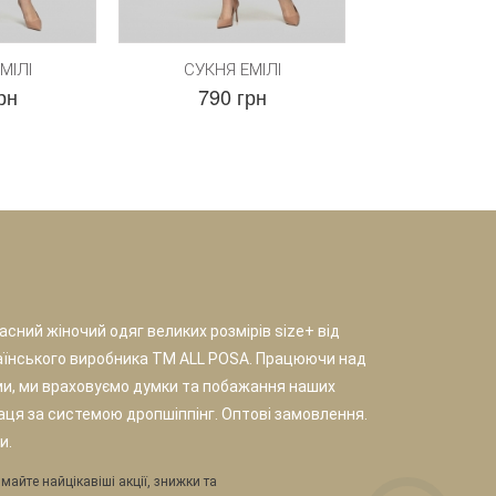
МІЛІ
СУКНЯ ЕМІЛІ
рн
790 грн
сний жіночий одяг великих розмірів size+ від
аїнського виробника TM ALL POSA. Працюючи над
и, ми враховуємо думки та побажання наших
раця за системою дропшіппінг. Оптові замовлення.
и.
майте найцікавіші акції, знижки та