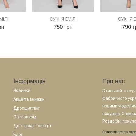
МІЛІ
СУКНЯ ЕМІЛІ
СУКНЯ Е
рн
750 грн
790 г
Iнформація
Про нас
Новинки
Стильний та суча
фабричного укр
Акції та знижки
новими моделям
Дропшиппінг
покупців. Співп
Оптовикам
Роздрібні покупк
Доставка і оплата
Підпишіться та отри
Блог