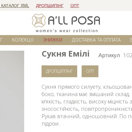
 КАТАЛОГ XML
ДРОПШИПІНГ
ОПТ
Г
КОЛЕКЦІЇ
ЗНИЖКИ
ДОСТАВКА ТА ОПЛАТА
Сукня Емілі
Артикул
10
ДРОПШІППІНГ
ОПТ
Сукня прямого силуету, кльошован
бохо, тканина має змішаний склад, 
м'якість, гладкість, високу міцність
зносостійкість, повітропроникність
Рукав втачний, одношовний. По по
підрізи.