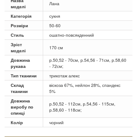
Назва
Лана
моделі
Категорія
сукня
Розміри
50-60
Стиль
ошатно-повсякденний
Зріст
170 см
моделі
Довжина
р.50,52 - 70см, р.54,56 - 71см, р.58,60
рукава
- 72см;
Тип тканини
трикотаж алекс
Склад
віскоза 67%, нейлон 28%, спандекс
тканини
5%
Довжина
р.50,52 - 112см, р.54,56 - 115см,
виробу по
р.58,60 - 118см;
спинці
Колір
чорний