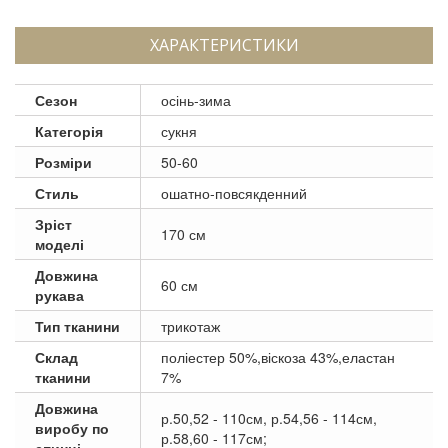
ХАРАКТЕРИСТИКИ
Сезон
осінь-зима
Категорія
сукня
Розміри
50-60
Стиль
ошатно-повсякденний
Зріст
170 см
моделі
Довжина
60 см
рукава
Тип тканини
трикотаж
Склад
поліестер 50%,віскоза 43%,еластан
тканини
7%
Довжина
р.50,52 - 110см, р.54,56 - 114см,
виробу по
р.58,60 - 117см;
спинці