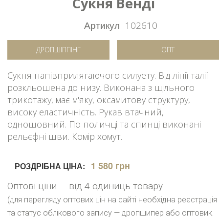
Сукня Венді
Артикул
102610
ДРОПШІППІНГ
ОПТ
Сукня напівприлягаючого силуету. Від лінії талії
розкльошена до низу. Виконана з щільного
трикотажу, має м'яку, оксамитову структуру,
високу еластичність. Рукав втачний,
одношовний. По поличці та спинці виконані
рельєфні шви. Комір хомут.
1 580 грн
РОЗДРІБНА ЦІНА:
Оптові ціни — від 4 одиниць товару
(для перегляду оптових цін на сайті необхідна реєстрація
та статус облікового запису — дропшипер або оптовик.