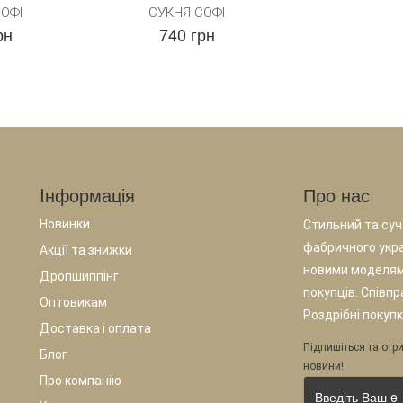
ОФІ
СУКНЯ СОФІ
рн
740 грн
Iнформація
Про нас
Новинки
Стильний та суча
фабричного укр
Акції та знижки
новими моделям
Дропшиппінг
покупців. Співп
Оптовикам
Роздрібні покупк
Доставка і оплата
Підпишіться та отри
Блог
новини!
Про компанію