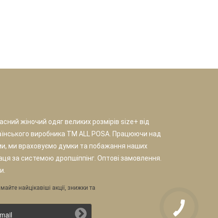
сний жіночий одяг великих розмірів size+ від
аїнського виробника TM ALL POSA. Працюючи над
и, ми враховуємо думки та побажання наших
раця за системою дропшіппінг. Оптові замовлення.
и.
майте найцікавіші акції, знижки та