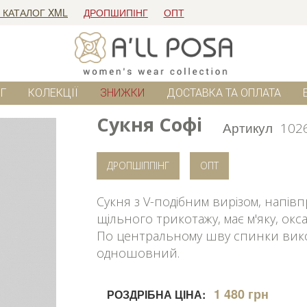
 КАТАЛОГ XML
ДРОПШИПІНГ
ОПТ
Г
КОЛЕКЦІЇ
ЗНИЖКИ
ДОСТАВКА ТА ОПЛАТА
Сукня Софі
Артикул
102
ДРОПШІППІНГ
ОПТ
Сукня з V-подібним вирізом, напів
щільного трикотажу, має м'яку, окс
По центральному шву спинки вико
одношовний.
1 480 грн
РОЗДРІБНА ЦІНА: