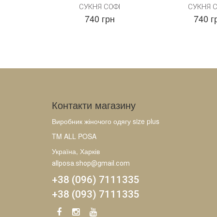
СУКНЯ СОФІ
СУКНЯ С
740 грн
740 г
Контакти магазину
Виробник жіночого одягу size plus
TM ALL POSA
Україна, Харків
allposa.shop@gmail.com
+38 (096) 7111335
+38 (093) 7111335