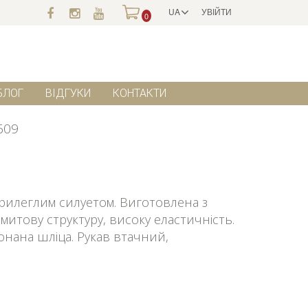
UA
УВІЙТИ
0
БЛОГ
ВІДГУКИ
КОНТАКТИ
609
прилеглим силуетом. Виготовлена з
амитову структуру, високу еластичність.
нана шліца. Рукав втачний,