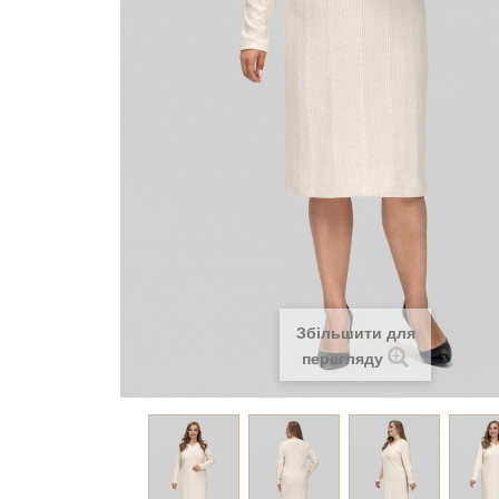
Збільшити для
перегляду