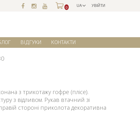
UA
УВІЙТИ
0
БЛОГ
ВІДГУКИ
КОНТАКТИ
30
нана з трикотажу гофре (плісе).
стуру з відливом. Рукав втачний зі
 правій стороні приколота декоративна