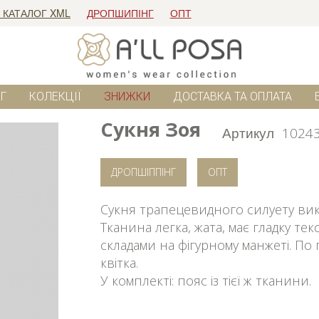
 КАТАЛОГ XML
ДРОПШИПІНГ
ОПТ
Г
КОЛЕКЦІЇ
ЗНИЖКИ
ДОСТАВКА ТА ОПЛАТА
Сукня Зоя
Артикул
1024
ДРОПШІППІНГ
ОПТ
Сукня трапецевидного силуету вико
Тканина легка, жата, має гладку тек
складами на фігурному манжеті. По
квітка.
У комплекті: пояс із тієї ж тканини.