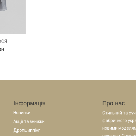
ЗОЯ
рн
Iнформація
Про нас
Новинки
Стильний та суча
фабричного укр
Акції та знижки
новими моделям
Дропшиппінг
покупців. Співп