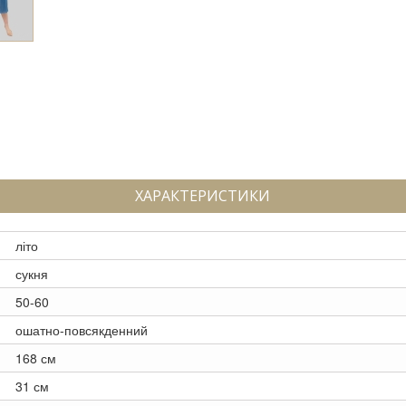
ХАРАКТЕРИСТИКИ
літо
сукня
50-60
ошатно-повсякденний
168 см
31 см