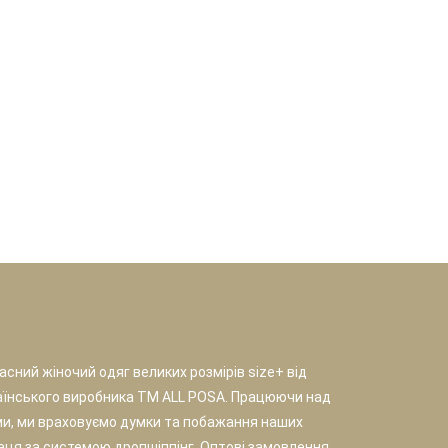
сний жіночий одяг великих розмірів size+ від
аїнського виробника TM ALL POSA. Працюючи над
и, ми враховуємо думки та побажання наших
раця за системою дропшіппінг. Оптові замовлення.