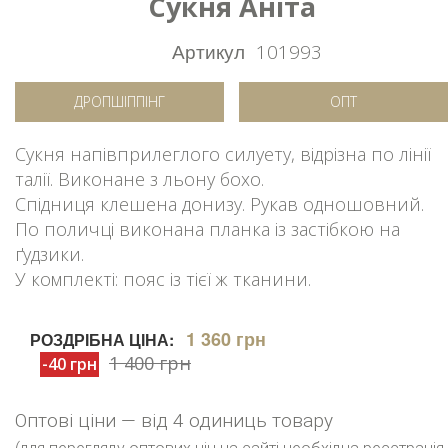
Сукня Аніта
Артикул
101993
ДРОПШІППІНГ
ОПТ
Сукня напівприлеглого силуету, відрізна по лінії
талії. Виконане з льону бохо.
Спідниця клешена донизу. Рукав одношовний.
По поличці виконана планка із застібкою на
ґудзики.
У комплекті: пояс із тієї ж тканини.
1 360 грн
РОЗДРІБНА ЦІНА:
1 400 грн
-40 грн
Оптові ціни — від 4 одиниць товару