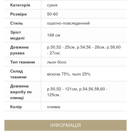
Категорія
сукня
Розміри
50-60
Стиль
ошатно-повсякденний
Зріст
168 см
моделі
Довжина
р.50,52 - 25см, р.54,56 - 26см, р.58,60
рукава
- 27см;
Тип тканини
льон бохо
Склад
віскоза 75%, льон 25%
тканини
Довжина
р.50,52 - 121см, р.54,56,58,60 -
виробу по
125см.
спинці
Колір
оливка
ІНФОРМАЦІЯ