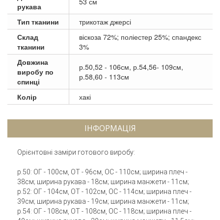
53 см
рукава
Тип тканини
трикотаж джерсі
Склад
віскоза 72%; поліестер 25%; спандекс
тканини
3%
Довжина
р.50,52 - 106см, р.54,56- 109см,
виробу по
р.58,60 - 113см
спинці
Колір
хакі
ІНФОРМАЦІЯ
Орієнтовні заміри готового виробу:
р.50: ОГ - 100см, ОТ - 96см, ОС - 110см; ширина плеч -
38см; ширина рукава - 18см; ширина манжети - 11см;
р.52: ОГ - 104см, ОТ - 102см, ОС - 114см; ширина плеч -
39см; ширина рукава - 19см; ширина манжети - 11см;
р.54: ОГ - 108см, ОТ - 108см, ОС - 118см; ширина плеч -