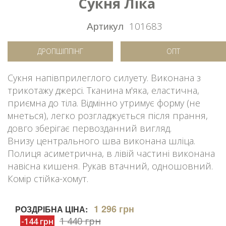
Сукня Ліка
Артикул
101683
ДРОПШІППІНГ
ОПТ
Сукня напівприлеглого силуету. Виконана з
трикотажу джерсі. Тканина м'яка, еластична,
приємна до тіла. Відмінно утримує форму (не
мнеться), легко розгладжується після прання,
довго зберігає первозданний вигляд.
Внизу центрального шва виконана шліца.
Полиця асиметрична, в лівій частині виконана
навісна кишеня. Рукав втачний, одношовний.
Комір стійка-хомут.
1 296 грн
РОЗДРІБНА ЦІНА:
1 440 грн
-144 грн