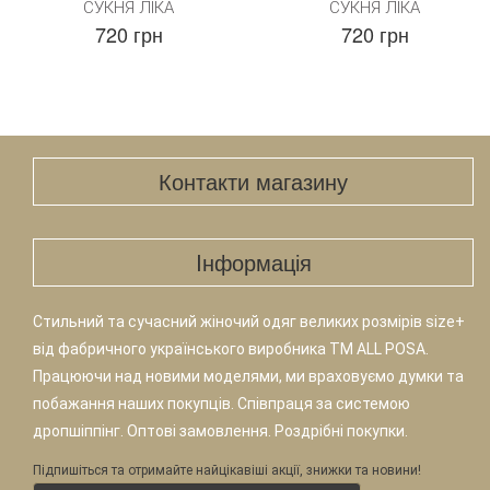
СУКНЯ ЛІКА
СУКНЯ ЛІКА
720 грн
720 грн
Контакти магазину
Iнформація
Стильний та сучасний жіночий одяг великих розмірів size+
від фабричного українського виробника TM ALL POSA.
Працюючи над новими моделями, ми враховуємо думки та
побажання наших покупців. Співпраця за системою
дропшіппінг. Оптові замовлення. Роздрібні покупки.
Підпишіться та отримайте найцікавіші акції, знижки та новини!