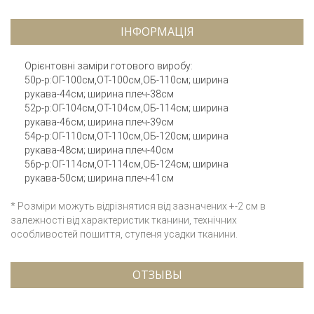
ІНФОРМАЦІЯ
Орієнтовні заміри готового виробу:
50р-р:ОГ-100см,ОТ-100см,ОБ-110см; ширина
рукава-44см; ширина плеч-38см
52р-р:ОГ-104см,ОТ-104см,ОБ-114см; ширина
рукава-46см; ширина плеч-39см
54р-р:ОГ-110см,ОТ-110см,ОБ-120см; ширина
рукава-48см; ширина плеч-40см
56р-р:ОГ-114см,ОТ-114см,ОБ-124см; ширина
рукава-50см; ширина плеч-41см
* Розміри можуть відрізнятися від зазначених +-2 см в
залежності від характеристик тканини, технічних
особливостей пошиття, ступеня усадки тканини.
ОТЗЫВЫ