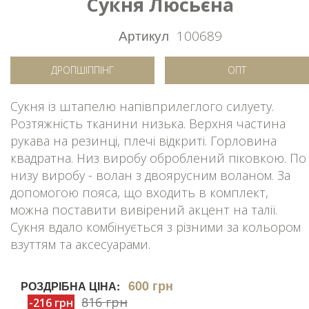
Сукня Люсьєна
Артикул
100689
ДРОПШІППІНГ
ОПТ
Сукня із штапелю напівприлеглого силуету.
Розтяжність тканини низька. Верхня частина
рукава на резинці, плечі відкриті. Горловина
квадратна. Низ виробу оброблений піковкою. По
низу виробу - волан з двоярусним воланом. За
допомогою пояса, що входить в комплект,
можна поставити вивірений акцент на талії.
Сукня вдало комбінується з різними за кольором
взуттям та аксесуарами.
600 грн
РОЗДРІБНА ЦІНА:
816 грн
-216 грн