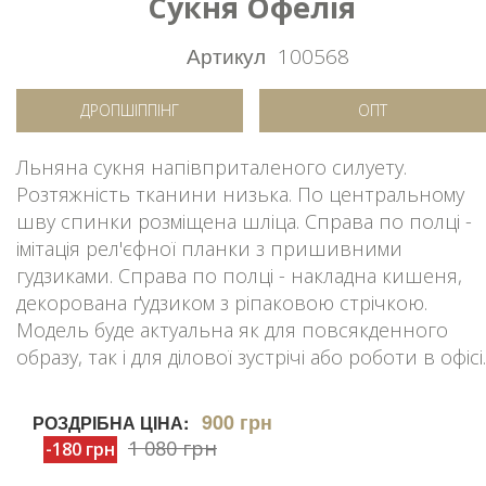
Сукня Офелія
Артикул
100568
ДРОПШІППІНГ
ОПТ
Льняна сукня напівприталеного силуету.
Розтяжність тканини низька. По центральному
шву спинки розміщена шліца. Справа по полці -
імітація рел'єфної планки з пришивними
гудзиками. Справа по полці - накладна кишеня,
декорована ґудзиком з ріпаковою стрічкою.
Модель буде актуальна як для повсякденного
образу, так і для ділової зустрічі або роботи в офісі.
900 грн
РОЗДРІБНА ЦІНА:
1 080 грн
-180 грн