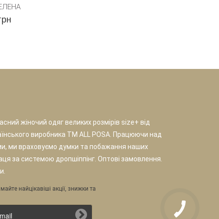
ЕЛЕНА
грн
сний жіночий одяг великих розмірів size+ від
аїнського виробника TM ALL POSA. Працюючи над
и, ми враховуємо думки та побажання наших
раця за системою дропшіппінг. Оптові замовлення.
и.
майте найцікавіші акції, знижки та