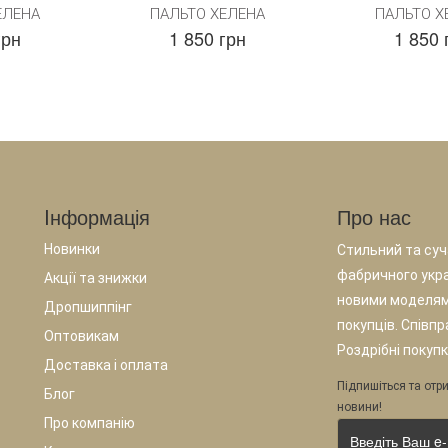
ЕЛЕНА
ПАЛЬТО ХЕЛЕНА
ПАЛЬТО Х
грн
1 850 грн
1 850 
Iнформація
Про нас
Новинки
Стильний та суча
фабричного укр
Акції та знижки
новими моделям
Дропшиппінг
покупців. Співп
Оптовикам
Роздрібні покупк
Доставка і оплата
Підпишіться та отри
Блог
новини!
Про компанію