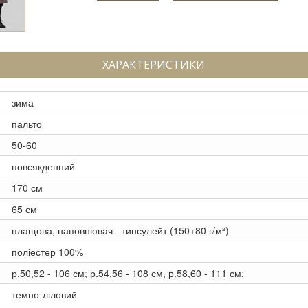
ХАРАКТЕРИСТИКИ
зима
пальто
50-60
повсякденний
170 см
65 см
плащова, наповнювач - тинсулейт (150+80 г/м²)
поліестер 100%
р.50,52 - 106 см; р.54,56 - 108 см, р.58,60 - 111 см;
темно-ліловий