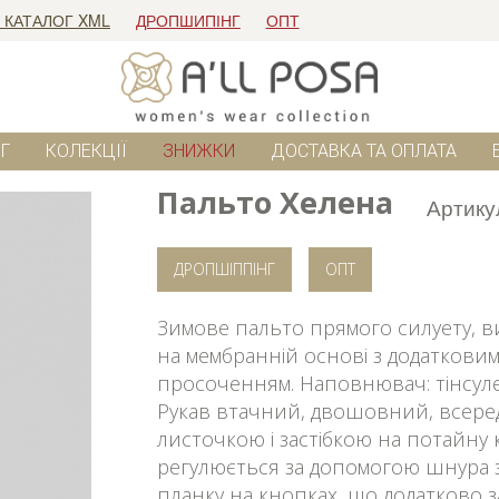
 КАТАЛОГ XML
ДРОПШИПІНГ
ОПТ
Г
КОЛЕКЦІЇ
ЗНИЖКИ
ДОСТАВКА ТА ОПЛАТА
Пальто Хелена
Артику
ДРОПШІППІНГ
ОПТ
Зимове пальто прямого силуету, в
на мембранній основі з додатков
просоченням. Наповнювач: тінсулейт
Рукав втачний, двошовний, всере
листочкою і застібкою на потайну
регулюється за допомогою шнура з 
планку на кнопках, що додатково з