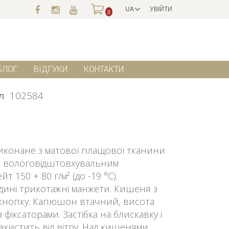
UA
УВІЙТИ
0
БЛОГ
ВІДГУКИ
КОНТАКТИ
л
102584
иконане з матової плащової тканини
им вологовідштовхувальним
 150 + 80 г/м² (до -19 °C).
дині трикотажні манжети. Кишеня з
 кнопку. Капюшон втачний, висота
фіксаторами. Застібка на блискавку і
ахистить від вітру. Над кишенями