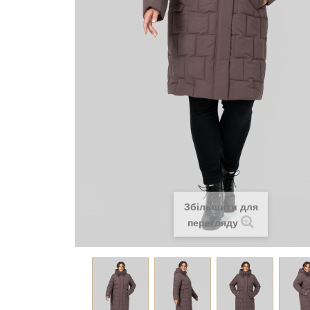
Збільшити для
перегляду