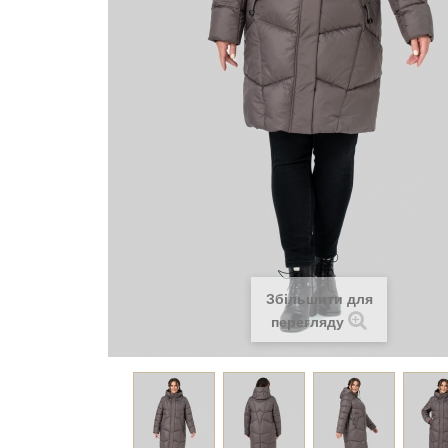
Збільшити для
перегляду