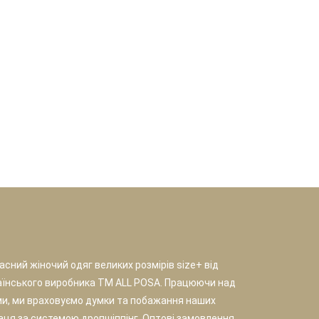
сний жіночий одяг великих розмірів size+ від
аїнського виробника TM ALL POSA. Працюючи над
и, ми враховуємо думки та побажання наших
раця за системою дропшіппінг. Оптові замовлення.