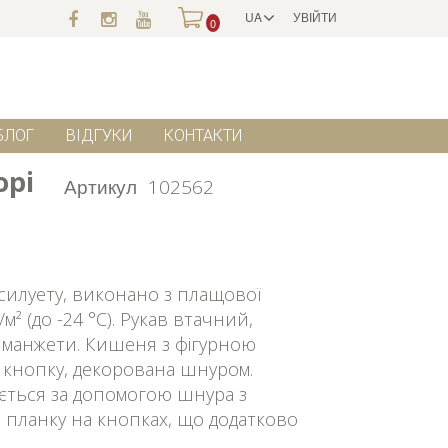
UA
УВІЙТИ
0
БЛОГ
ВІДГУКИ
КОНТАКТИ
орі
Артикул
102562
силуету, виконано з плащової
² (до -24 °C). Рукав втачний,
 манжети. Кишеня з фігурною
у кнопку, декорована шнуром.
ться за допомогою шнура з
 і планку на кнопках, що додатково