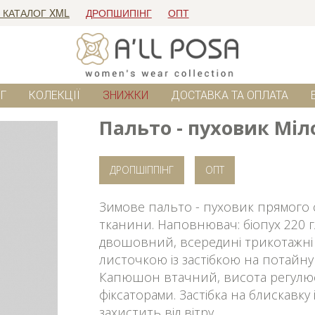
 КАТАЛОГ XML
ДРОПШИПІНГ
ОПТ
Г
КОЛЕКЦІЇ
ЗНИЖКИ
ДОСТАВКА ТА ОПЛАТА
Пальто - пуховик Міл
ДРОПШІППІНГ
ОПТ
Зимове пальто - пуховик прямого 
тканини. Наповнювач: біопух 220 г/м
двошовний, всередині трикотажні
листочкою із застібкою на потайн
Капюшон втачний, висота регулює
фіксаторами. Застібка на блискавку
захистить від вітру.