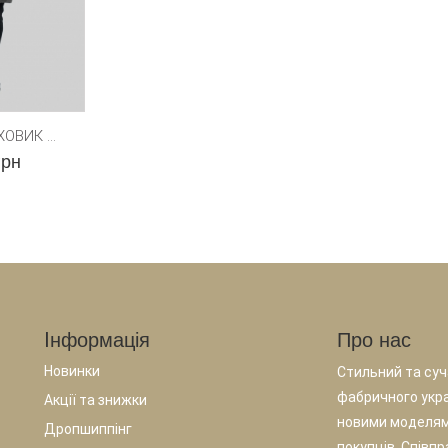
ОВИК ...
грн
Iнформація
Про нас
Новинки
Стильний та суча
фабричного укр
Акції та знижки
новими моделям
Дропшиппінг
покупців. Співп