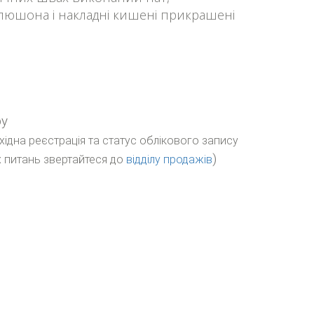
юшона і накладні кишені прикрашені
ру
бхідна реєстрація та статус облікового запису
)
 питань звертайтеся до
відділу продажів