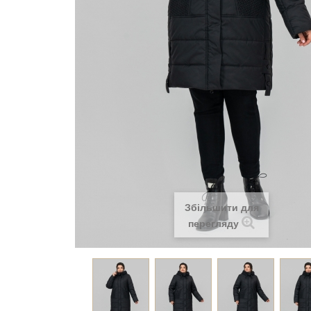
Збільшити для
перегляду