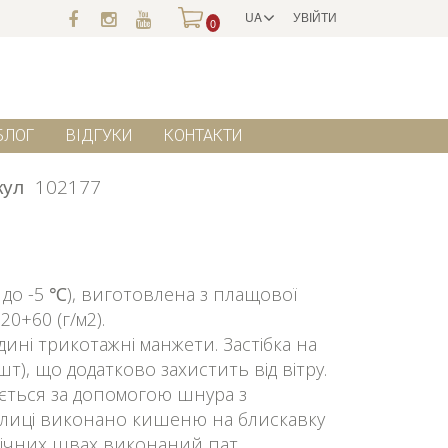
UA
УВІЙТИ
0
БЛОГ
ВІДГУКИ
КОНТАКТИ
кул
102177
до -5 ℃), виготовлена з плащової
0+60 (г/м2).
ині трикотажні манжети. Застібка на
шт), що додатково захистить від вітру.
ться за допомогою шнура з
олиці виконано кишеню на блискавку
бічних швах виконаний пат,