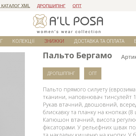
 КАТАЛОГ XML
ДРОПШИПІНГ
ОПТ
Г
КОЛЕКЦІЇ
ЗНИЖКИ
ДОСТАВКА ТА ОПЛАТА
Пальто Бергамо
Арти
ДРОПШІППІНГ
ОПТ
Пальто прямого силуету (єврозима 
тканини, наповнювач тинсулейт 12
Рукав втачний, двошовний, всеред
блискавку та планку на кнопках (8 
Капюшон втачний, висота регулює
фіксаторами. У рельєфних швах п
та накладну кишеню на кнопку. У 