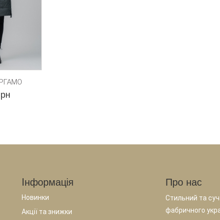
ЕРГАМО
грн
Iнформація
Про нас
Новинки
Стильний та суча
фабричного укр
Акції та знижки