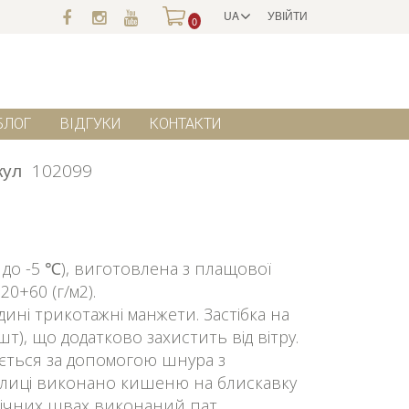
UA
УВІЙТИ
0
БЛОГ
ВІДГУКИ
КОНТАКТИ
кул
102099
до -5 ℃), виготовлена з плащової
0+60 (г/м2).
ині трикотажні манжети. Застібка на
шт), що додатково захистить від вітру.
ться за допомогою шнура з
олиці виконано кишеню на блискавку
бічних швах виконаний пат,