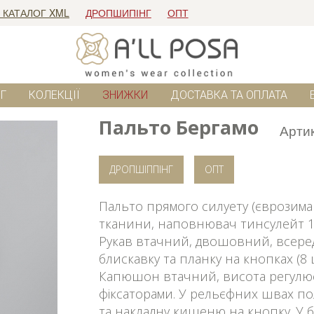
 КАТАЛОГ XML
ДРОПШИПІНГ
ОПТ
Г
КОЛЕКЦІЇ
ЗНИЖКИ
ДОСТАВКА ТА ОПЛАТА
Пальто Бергамо
Арти
ДРОПШІППІНГ
ОПТ
Пальто прямого силуету (єврозима 
тканини, наповнювач тинсулейт 12
Рукав втачний, двошовний, всеред
блискавку та планку на кнопках (8 
Капюшон втачний, висота регулює
фіксаторами. У рельєфних швах п
та накладну кишеню на кнопку. У 