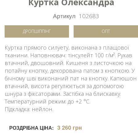
Куртка Олександра
Артикул
102683
ДРОПШІППІНГ
ОПТ
Куртка прямого силуету, виконана з плащової
тканини. Наповнювач: тінсулейт 100 г/м². Рукав
втачний, двошовний. Кишеня з листочкою на
потайну кнопку, декорована патом з кнопкою. У
бічному шві виконаний пат на кнопку. Капюшон
втачний, висота регулюється за допомогою
шнура з фіксаторами. Застібка на блискавку.
Температурний режим: до +2 °C.
Підкладка: нейлон.
3 260 грн
РОЗДРІБНА ЦІНА: