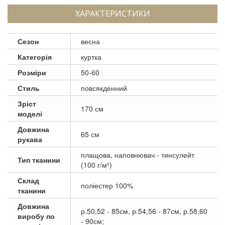
ХАРАКТЕРИСТИКИ
Сезон
весна
Категорія
куртка
Розміри
50-60
Стиль
повсякденний
Зріст
170 см
моделі
Довжина
65 см
рукава
плащова, наповнювач - тинсулейт
Тип тканини
(100 г/м²)
Склад
поліестер 100%
тканини
Довжина
р.50,52 - 85см, р.54,56 - 87см, р.58,60
виробу по
- 90см;