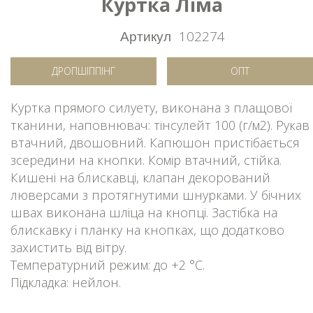
Куртка Ліма
Артикул
102274
ДРОПШІППІНГ
ОПТ
Куртка прямого силуету, виконана з плащової
тканини, наповнювач: тінсулейт 100 (г/м2). Рукав
втачний, двошовний. Капюшон пристібається
зсередини на кнопки. Комір втачний, стійка.
Кишені на блискавці, клапан декорований
люверсами з протягнутими шнурками. У бічних
швах виконана шліца на кнопці. Застібка на
блискавку і планку на кнопках, що додатково
захистить від вітру.
Температурний режим: до +2 °C.
Підкладка: нейлон.