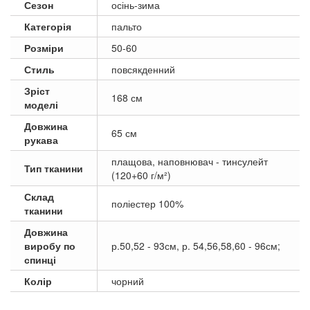
Сезон
осінь-зима
Категорія
пальто
Розміри
50-60
Стиль
повсякденний
Зріст
168 см
моделі
Довжина
65 см
рукава
плащова, наповнювач - тинсулейт
Тип тканини
(120+60 г/м²)
Склад
поліестер 100%
тканини
Довжина
виробу по
р.50,52 - 93см, р. 54,56,58,60 - 96см;
спинці
Колір
чорний