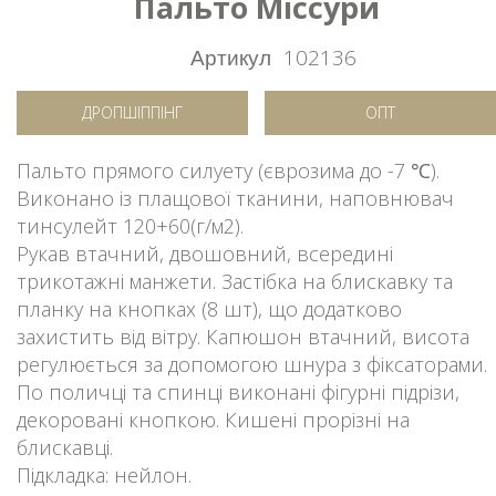
Пальто Міссури
Артикул
102136
ДРОПШІППІНГ
ОПТ
Пальто прямого силуету (єврозима до -7 ℃).
Виконано із плащової тканини, наповнювач
тинсулейт 120+60(г/м2).
Рукав втачний, двошовний, всередині
трикотажні манжети. Застібка на блискавку та
планку на кнопках (8 шт), що додатково
захистить від вітру. Капюшон втачний, висота
регулюється за допомогою шнура з фіксаторами.
По поличці та спинці виконані фігурні підрізи,
декоровані кнопкою. Кишені прорізні на
блискавці.
Підкладка: нейлон.