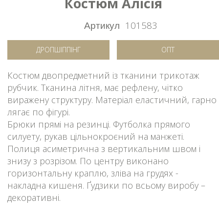
Костюм Алісія
Артикул
101583
ДРОПШІППІНГ
ОПТ
Костюм двопредметний із тканини трикотаж
рубчик. Тканина літня, має рефлену, чітко
виражену структуру. Матеріал еластичний, гарно
лягає по фігурі.
Брюки прямі на резинці. Футболка прямого
силуету, рукав цільнокроєний на манжеті.
Полиця асиметрична з вертикальним швом і
знизу з розрізом. По центру виконано
горизонтальну краплю, зліва на грудях -
накладна кишеня. Ґудзики по всьому виробу –
декоративні.