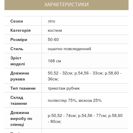
ХАРАКТЕРИСТИКИ
Сезон
літо
Категорія
костюм
Розміри
50-60
Стиль
ошатно-повсякденний
Зріст
168 см
моделі
Довжина
50,52 - 32см; р.54,56 - 33см; р.58,60 -
рукава
36см;
Тип тканини
трикотаж рубчик
Склад
поліестер 75%, віскоза 25%
тканини
Довжина
р.50,52 - 74см; р.54,56 - 77см; р.58,60
виробу по
- 80см;
спинці