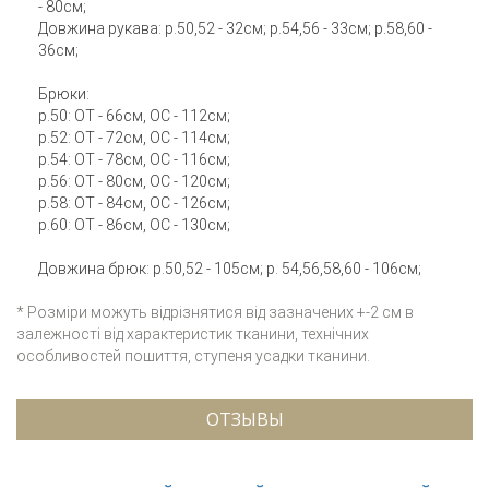
- 80см;
Довжина рукава: р.50,52 - 32см; р.54,56 - 33см; р.58,60 -
36см;
Брюки:
р.50: ОТ - 66см, ОС - 112см;
р.52: ОТ - 72см, ОС - 114см;
р.54: ОТ - 78см, ОС - 116см;
р.56: ОТ - 80см, ОС - 120см;
р.58: ОТ - 84см, ОС - 126см;
р.60: ОТ - 86см, ОС - 130см;
Довжина брюк: р.50,52 - 105см; р. 54,56,58,60 - 106см;
* Розміри можуть відрізнятися від зазначених +-2 см в
залежності від характеристик тканини, технічних
особливостей пошиття, ступеня усадки тканини.
ОТЗЫВЫ