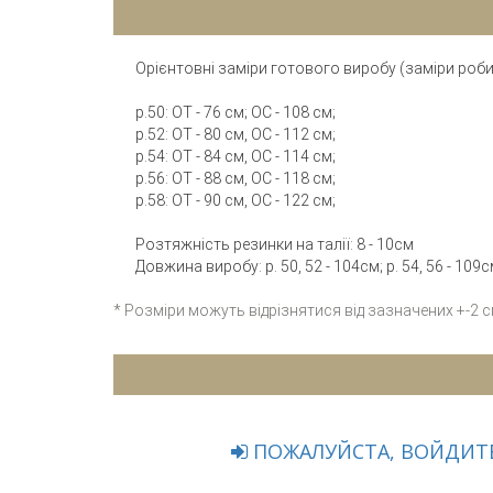
Орієнтовні заміри готового виробу (заміри робил
р.50: ОТ - 76 см; ОС - 108 см;
р.52: ОТ - 80 см, ОС - 112 см;
р.54: ОТ - 84 см, ОС - 114 см;
р.56: ОТ - 88 см, ОС - 118 см;
р.58: ОТ - 90 см, ОС - 122 см;
Розтяжність резинки на талії: 8 - 10см
Довжина виробу: р. 50, 52 - 104см; р. 54, 56 - 109с
* Розміри можуть відрізнятися від зазначених +-2 
ПОЖАЛУЙСТА, ВОЙДИТЕ