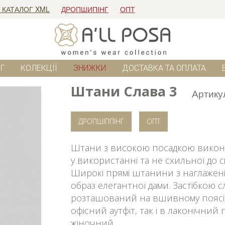
 КАТАЛОГ XML
ДРОПШИПІНГ
ОПТ
Г
КОЛЕКЦІЇ
ЗНИЖКИ
ДОСТАВКА ТА ОПЛАТА
Штани Слава 3
Артику
ДРОПШІППІНГ
ОПТ
Штани з високою посадкою виконан
у використанні та не схильної до 
Широкі прямі штанини з наглажен
образ елегантної дами. Застібкою с
розташований на вшивному поясі.
офісний аутфіт, так і в лаконічний
жіночний.