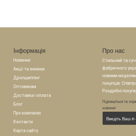
Iнформація
Про нас
Новинки
Стильний та суча
фабричного укр
Акції та знижки
новими моделям
Дропшиппінг
покупців. Співп
Оптовикам
Роздрібні покупк
Доставка і оплата
Підпишіться та отри
Блог
новини!
Про компанію
Контакти
Карта сайту