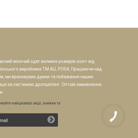
сний жіночий одяг великих розмірів size+ від
аїнського виробника TM ALL POSA. Працюючи над
и, ми враховуємо думки та побажання наших
раця за системою дропшіппінг. Оптові замовлення.
и.
майте найцікавіші акції, знижки та