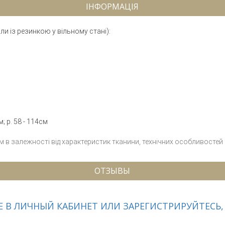
ІНФОРМАЦІЯ
и із резинкою у вільному стані):
м; р. 58 - 114см
см в залежності від характеристик тканини, технічних особливостей
ОТЗЫВЫ
 В ЛИЧНЫЙ КАБИНЕТ ИЛИ ЗАРЕГИСТРИРУЙТЕСЬ,