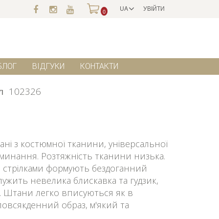
UA
УВІЙТИ
0
БЛОГ
ВІДГУКИ
КОНТАКТИ
л
102326
і з костюмної тканини, універсальної
сминання. Розтяжність тканини низька.
і стрілками формують бездоганний
лужить невелика блискавка та гудзик,
 Штани легко вписуються як в
 повсякденний образ, м'який та