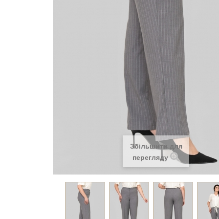
Збільшити для
перегляду