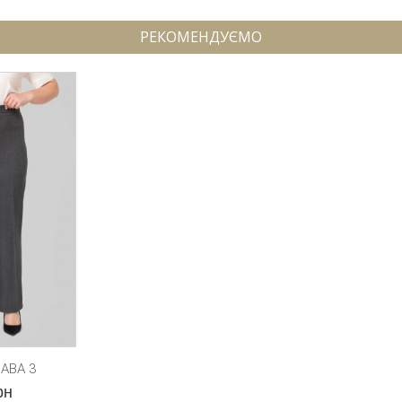
РЕКОМЕНДУЄМО
АВА 3
рн