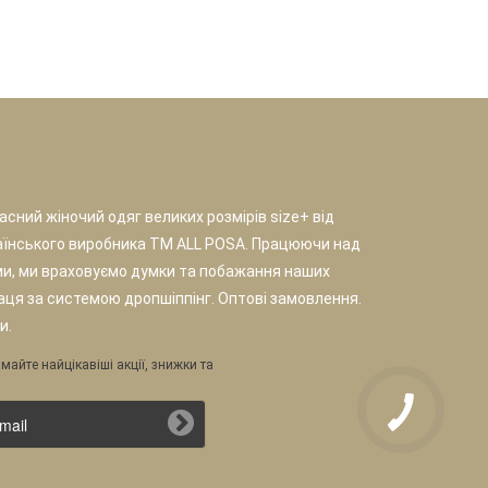
сний жіночий одяг великих розмірів size+ від
аїнського виробника TM ALL POSA. Працюючи над
и, ми враховуємо думки та побажання наших
раця за системою дропшіппінг. Оптові замовлення.
и.
майте найцікавіші акції, знижки та