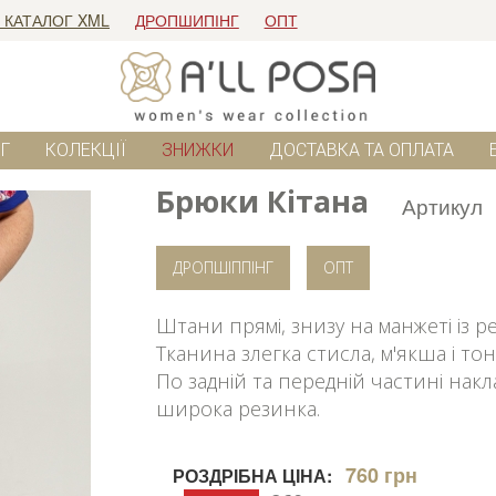
 КАТАЛОГ XML
ДРОПШИПІНГ
ОПТ
Г
КОЛЕКЦІЇ
ЗНИЖКИ
ДОСТАВКА ТА ОПЛАТА
Брюки Кітана
Артикул
ДРОПШІППІНГ
ОПТ
Штани прямі, знизу на манжеті із р
Тканина злегка стисла, м'якша і то
По задній та передній частині нак
широка резинка.
760 грн
РОЗДРІБНА ЦІНА: