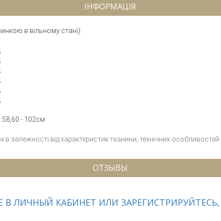
ІНФОРМАЦІЯ
зинкою в вільному стані):
;
;
;
;
;
;
.58,60 - 102см
см в залежності від характеристик тканини, технічних особливостей
ОТЗЫВЫ
 В ЛИЧНЫЙ КАБИНЕТ ИЛИ ЗАРЕГИСТРИРУЙТЕСЬ,