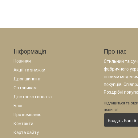
Iнформація
Про нас
Новинки
Стильний та суча
фабричного укр
Акції та знижки
новими моделям
Дропшиппінг
покупців. Співп
Оптовикам
Роздрібні покупк
Доставка і оплата
Підпишіться та отри
Блог
новини!
Про компанію
Контакти
Карта сайту