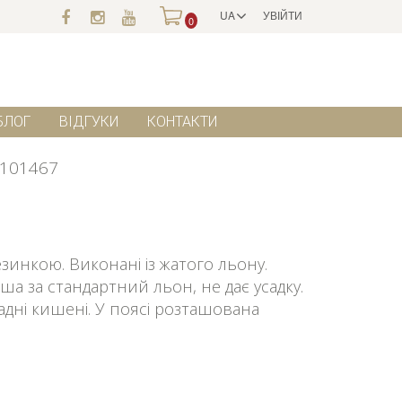
UA
УВІЙТИ
0
БЛОГ
ВІДГУКИ
КОНТАКТИ
101467
езинкою. Виконані із жатого льону.
нша за стандартний льон, не дає усадку.
ладні кишені. У поясі розташована