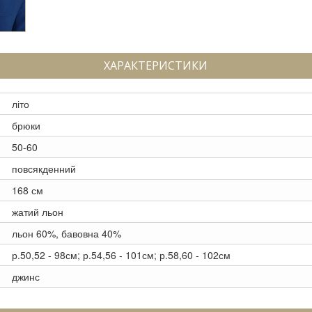
ХАРАКТЕРИСТИКИ
літо
брюки
50-60
повсякденний
168 см
жатий льон
льон 60%, бавовна 40%
р.50,52 - 98см; р.54,56 - 101см; р.58,60 - 102см
джинс