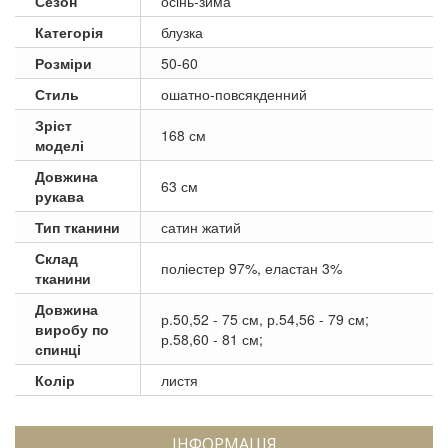
Сезон
осінь-зима
Категорія
блузка
Розміри
50-60
Стиль
ошатно-повсякденний
Зріст
168 см
моделі
Довжина
63 см
рукава
Тип тканини
сатин жатий
Склад
поліестер 97%, еластан 3%
тканини
Довжина
р.50,52 - 75 см, р.54,56 - 79 см;
виробу по
р.58,60 - 81 см;
спинці
Колір
листя
ІНФОРМАЦІЯ