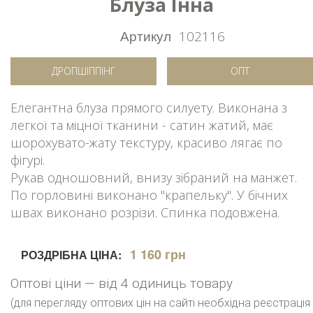
Блуза Інна
Артикул
102116
ДРОПШІППІНГ
ОПТ
Елегантна блуза прямого силуету. Виконана з
легкої та міцної тканини - сатин жатий, має
шорохувато-жату текстуру, красиво лягає по
фігурі.
Рукав одношовний, внизу зібраний на манжет.
По горловині виконано "крапельку". У бічних
швах виконано розрізи. Спинка подовжена.
1 160 грн
РОЗДРІБНА ЦІНА:
Оптові ціни — від 4 одиниць товару
(для перегляду оптових цін на сайті необхідна реєстрація