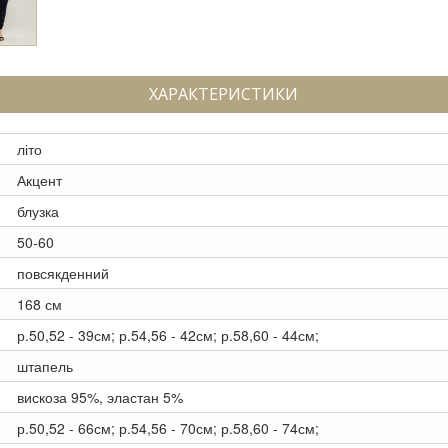
ХАРАКТЕРИСТИКИ
літо
Акцент
блузка
50-60
повсякденний
168 см
р.50,52 - 39см; р.54,56 - 42см; р.58,60 - 44см;
штапель
вискоза 95%, эластан 5%
р.50,52 - 66см; р.54,56 - 70см; р.58,60 - 74см;