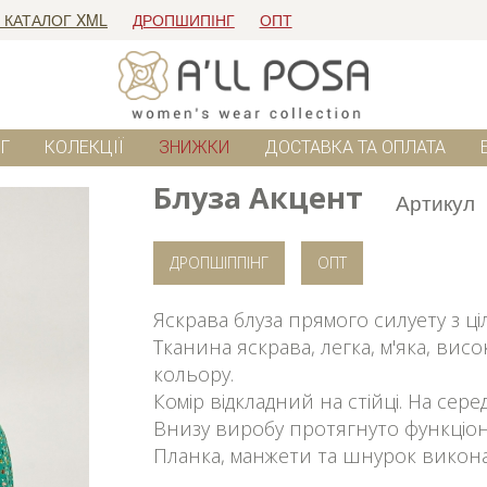
 КАТАЛОГ XML
ДРОПШИПІНГ
ОПТ
Г
КОЛЕКЦІЇ
ЗНИЖКИ
ДОСТАВКА ТА ОПЛАТА
Блуза Акцент
Артикул
ДРОПШІППІНГ
ОПТ
Яскрава блуза прямого силуету з ц
Тканина яскрава, легка, м'яка, вис
кольору.
Комір відкладний на стійці. На сер
Внизу виробу протягнуто функціон
Планка, манжети та шнурок викона