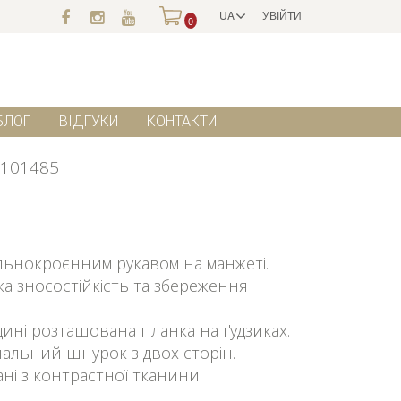
UA
УВІЙТИ
0
БЛОГ
ВІДГУКИ
КОНТАКТИ
101485
ільнокроєнним рукавом на манжеті.
ока зносостійкість та збереження
едині розташована планка на ґудзиках.
альний шнурок з двох сторін.
ні з контрастної тканини.