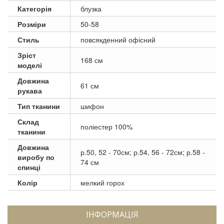
Категорія
блузка
Розміри
50-58
Стиль
повсякденний офісний
Зріст
168 см
моделі
Довжина
61 см
рукава
Тип тканини
шифон
Склад
поліестер 100%
тканини
Довжина
р.50, 52 - 70см; р.54, 56 - 72см; р.58 -
виробу по
74 см
спинці
Колір
мелкий горох
ІНФОРМАЦІЯ