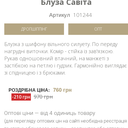
Блуза Савіта
Артикул
101244
ДРОПШІППІНГ
ОПТ
Блузка з шифону вільного силуету. По переду
нагрудні виточки. Комір - стійка із зав'язкою.
Рукав одношовний втачний, на манжеті з
застібкою на петлю і гудзик. Гармонійно виглядає
зі спідницею і з брюками.
760 грн
РОЗДРІБНА ЦІНА:
970 грн
-210 грн
Оптові ціни — від 4 одиниць товару
(для перегляду оптових цін на сайті необхідна реєстрація