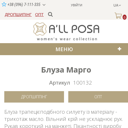
+38 (096) 7-111-335
УВІЙТИ
UA
ДРОПШИПІНГ
ОПТ
0
МЕНЮ
Блуза Марго
Артикул
100132
ДРОПШІППІНГ
ОПТ
Блуза трапецієподібного силуету із матеріалу -
трикотаж масло. Вільний крій не ускладнює рух.
Рукав короткий на манжеті. Пікантності виробу