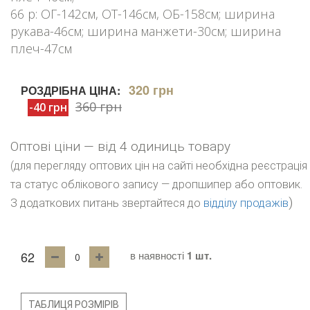
66 р: ОГ-142см, ОТ-146см, ОБ-158см; ширина
рукава-46см; ширина манжети-30см; ширина
плеч-47см
320 грн
РОЗДРІБНА ЦІНА:
360 грн
-40 грн
Оптові ціни — від 4 одиниць товару
(для перегляду оптових цін на сайті необхідна реєстрація
та статус облікового запису — дропшипер або оптовик.
)
З додаткових питань звертайтеся до
відділу продажів
62
в наявності
1 шт.
ТАБЛИЦЯ РОЗМІРІВ