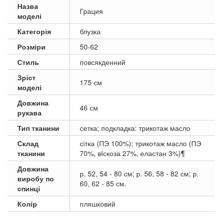
Назва
Грация
моделі
Категорія
блузка
Розміри
50-62
Стиль
повсякденний
Зріст
175 см
моделі
Довжина
46 см
рукава
Тип тканини
сетка; подкладка: трикотаж масло
Склад
сітка (ПЭ 100%); трикотаж масло (ПЭ
тканини
70%, вІскоза 27%, еластан 3%)¶
Довжина
р. 52, 54 - 80 см; р. 56, 58 - 82 см; р.
виробу по
60, 62 - 85 см.
спинці
Колір
пляшковий