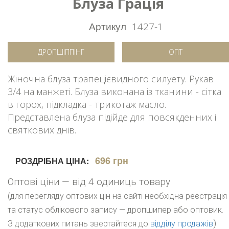
Блуза Грація
Артикул
1427-1
ДРОПШІППІНГ
ОПТ
Жіночна блуза трапецієвидного силуету. Рукав
3/4 на манжеті. Блуза виконана із тканини - сітка
в горох, підкладка - трикотаж масло.
Представлена блуза підійде для повсякденних і
святкових днів.
696 грн
РОЗДРІБНА ЦІНА:
Оптові ціни — від 4 одиниць товару
(для перегляду оптових цін на сайті необхідна реєстрація
та статус облікового запису — дропшипер або оптовик.
)
З додаткових питань звертайтеся до
відділу продажів