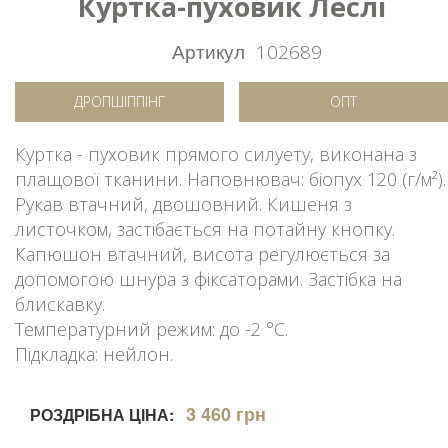
Куртка-пуховик Леслі
Артикул
102689
ДРОПШІППІНГ
ОПТ
Куртка - пуховик прямого силуету, виконана з
плащової тканини. Наповнювач: біопух 120 (г/м²).
Рукав втачний, двошовний. Кишеня з
листочком, застібається на потайну кнопку.
Капюшон втачний, висота регулюється за
допомогою шнура з фіксаторами. Застібка на
блискавку.
Температурний режим: до -2 °C.
Підкладка: нейлон.
3 460 грн
РОЗДРІБНА ЦІНА: