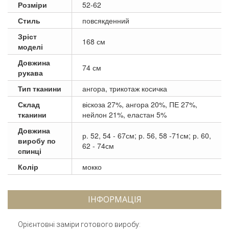
Розміри
52-62
Стиль
повсякденний
Зріст
168 см
моделі
Довжина
74 см
рукава
Тип тканини
ангора, трикотаж косичка
Склад
віскоза 27%, ангора 20%, ПЕ 27%,
тканини
нейлон 21%, еластан 5%
Довжина
р. 52, 54 - 67см; р. 56, 58 -71см; р. 60,
виробу по
62 - 74см
спинці
Колір
мокко
ІНФОРМАЦІЯ
Орієнтовні заміри готового виробу: