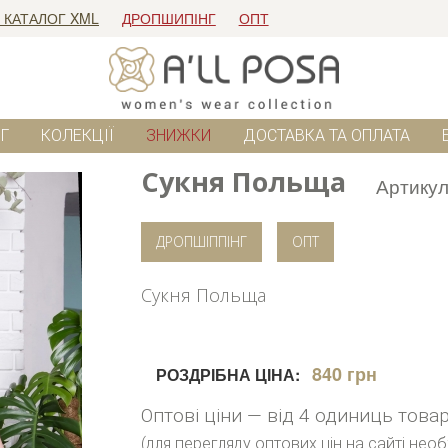
 КАТАЛОГ XML
ДРОПШИПІНГ
ОПТ
Г
КОЛЕКЦІЇ
ЗНИЖКИ
ДОСТАВКА ТА ОПЛАТА
Сукня Польща
Артику
ДРОПШІППІНГ
ОПТ
Сукня Польща
840 грн
РОЗДРІБНА ЦІНА:
Оптові ціни — від 4 одиниць това
(для перегляду оптових цін на сайті нео