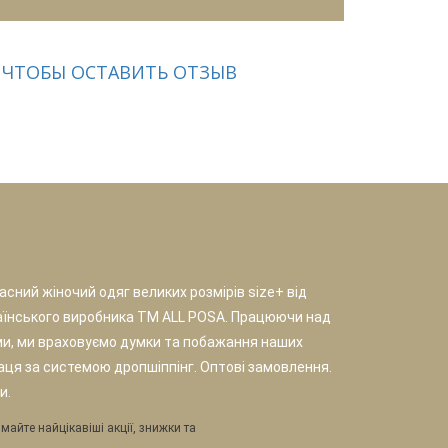
 ЧТОБЫ ОСТАВИТЬ ОТЗЫВ
сний жіночий одяг великих розмірів size+ від
аїнського виробника TM ALL POSA. Працюючи над
и, ми враховуємо думки та побажання наших
раця за системою дропшіппінг. Оптові замовлення.
и.
майте найцікавіші акції, знижки та