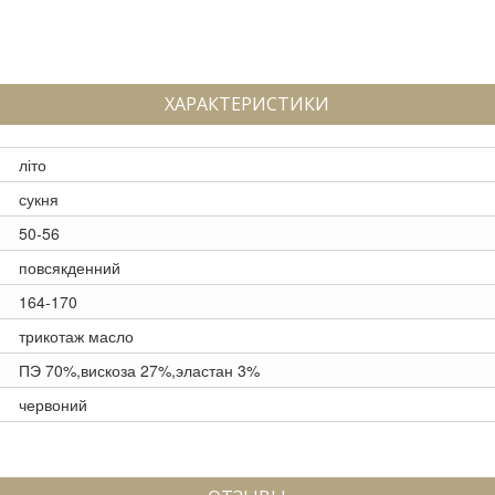
ХАРАКТЕРИСТИКИ
літо
сукня
50-56
повсякденний
164-170
трикотаж масло
ПЭ 70%,вискоза 27%,эластан 3%
червоний