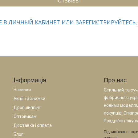
ОТЗЫВЫ
 В ЛИЧНЫЙ КАБИНЕТ ИЛИ ЗАРЕГИСТРИРУЙТЕСЬ,
Iнформація
Про нас
Новинки
Стильний та суча
фабричного укр
Акції та знижки
новими моделям
Дропшиппінг
покупців. Співп
Оптовикам
Роздрібні покупк
Доставка і оплата
Підпишіться та отри
Блог