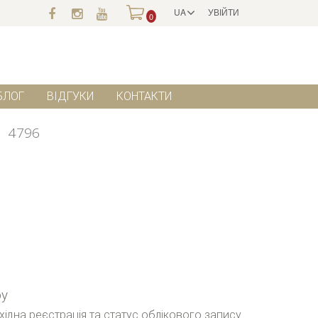
UA
УВІЙТИ
0
БЛОГ
ВІДГУКИ
КОНТАКТИ
л
4796
ру
бхідна реєстрація та статус облікового запису