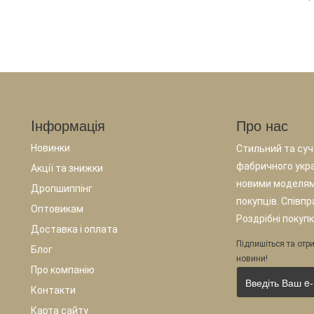
Iнформація
Про нас
Новинки
Стильний та суча
фабричного укр
Акції та знижки
новими моделям
Дропшиппінг
покупців. Співп
Оптовикам
Роздрібні покупк
Доставка і оплата
Підпишіться та отри
Блог
новини!
Про компанію
Контакти
Карта сайту