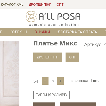
 КАТАЛОГ XML
ДРОПШИПІНГ
ОПТ
Г
КОЛЕКЦІЇ
ЗНИЖКИ
ДОСТАВКА ТА ОПЛАТА
Платье Микс
Артикул
ДРОПШІППІНГ
ОПТ
54
в наявності
1 шт.
ТАБЛИЦЯ РОЗМІРІВ