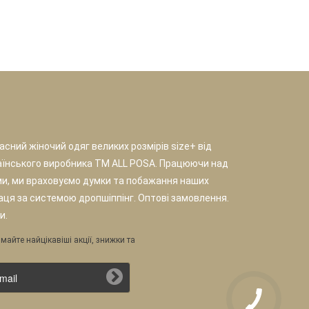
сний жіночий одяг великих розмірів size+ від
аїнського виробника TM ALL POSA. Працюючи над
и, ми враховуємо думки та побажання наших
раця за системою дропшіппінг. Оптові замовлення.
и.
майте найцікавіші акції, знижки та