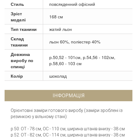
Стиль
повсякденний офісний
Зріст
168 см
моделі
Тип тканини
жатий льон
Склад
льон 60%, поліестер 40%
тканини
Довжина
р.50,52 - 101см, р.54,56 - 102см,
виробу по
р.58,60 - 103 см
спинці
Колір
шоколад
ІНФОРМАЦІЯ
Орієнтовні заміри готового виробу (заміри зроблені із
резинкою у вільному стані):
р.50: ОТ - 78 см, ОС - 110 см, ширина штанів внизу - 38 см
р.52: ОТ - 82 см, ОС - 114 см, ширина штанів внизу - 38 см