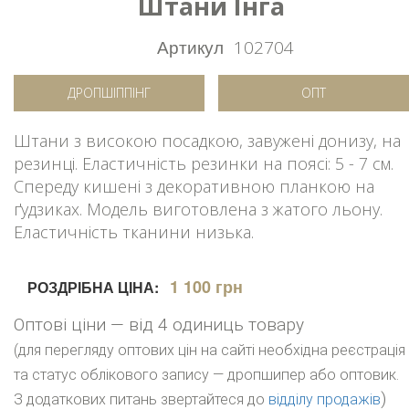
Штани Інга
Артикул
102704
ДРОПШІППІНГ
ОПТ
Штани з високою посадкою, завужені донизу, на
резинці. Еластичність резинки на поясі: 5 - 7 см.
Спереду кишені з декоративною планкою на
ґудзиках. Модель виготовлена з жатого льону.
Еластичність тканини низька.
1 100 грн
РОЗДРІБНА ЦІНА:
Оптові ціни — від 4 одиниць товару
(для перегляду оптових цін на сайті необхідна реєстрація
та статус облікового запису — дропшипер або оптовик.
)
З додаткових питань звертайтеся до
відділу продажів