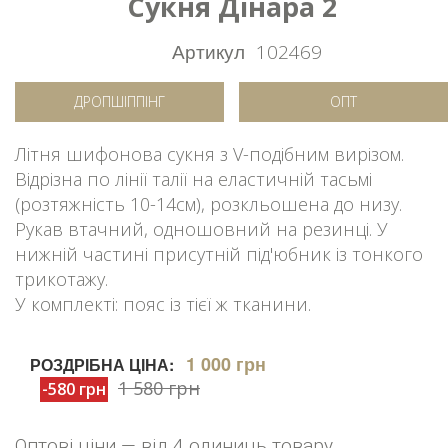
Сукня Дінара 2
Артикул
102469
ДРОПШІППІНГ
ОПТ
Літня шифонова сукня з V-подібним вирізом.
Відрізна по лінії талії на еластичній тасьмі
(розтяжність 10-14см), розкльошена до низу.
Рукав втачний, одношовний на резинці. У
нижній частині присутній під'юбник із тонкого
трикотажу.
У комплекті: пояс із тієї ж тканини.
1 000 грн
РОЗДРІБНА ЦІНА:
1 580 грн
-580 грн
Оптові ціни — від 4 одиниць товару