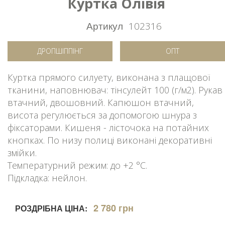
Куртка Олівія
Артикул
102316
ДРОПШІППІНГ
ОПТ
Куртка прямого силуету, виконана з плащової
тканини, наповнювач: тінсулейт 100 (г/м2). Рукав
втачний, двошовний. Капюшон втачний,
висота регулюється за допомогою шнура з
фіксаторами. Кишеня - лісточока на потайних
кнопках. По низу полиці виконані декоративні
змійки.
Температурний режим: до +2 °C.
Підкладка: нейлон.
2 780 грн
РОЗДРІБНА ЦІНА: