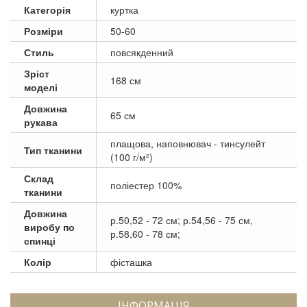
Категорія
куртка
Розміри
50-60
Стиль
повсякденний
Зріст
168 см
моделі
Довжина
65 см
рукава
плащова, наповнювач - тинсулейт
Тип тканини
(100 г/м²)
Склад
поліестер 100%
тканини
Довжина
р.50,52 - 72 см; р.54,56 - 75 см,
виробу по
р.58,60 - 78 см;
спинці
Колір
фісташка
ІНФОРМАЦІЯ