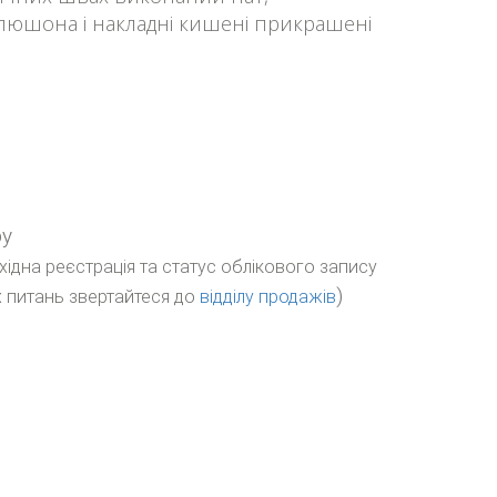
юшона і накладні кишені прикрашені
ру
бхідна реєстрація та статус облікового запису
)
 питань звертайтеся до
відділу продажів