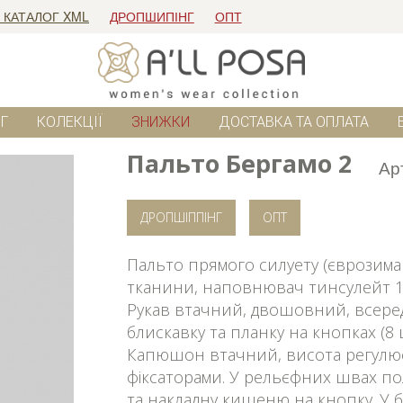
 КАТАЛОГ XML
ДРОПШИПІНГ
ОПТ
Г
КОЛЕКЦІЇ
ЗНИЖКИ
ДОСТАВКА ТА ОПЛАТА
Пальто Бергамо 2
Ар
ДРОПШІППІНГ
ОПТ
Пальто прямого силуету (єврозима 
тканини, наповнювач тинсулейт 12
Рукав втачний, двошовний, всеред
блискавку та планку на кнопках (8 
Капюшон втачний, висота регулює
фіксаторами. У рельєфних швах п
та накладну кишеню на кнопку. У 