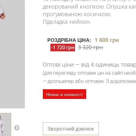
декорований кнопкою. Опушка кап
прогумованою косичкою.
Підкладка: нейлон.
1 600 грн
РОЗДРІБНА ЦІНА:
3 320 грн
-1 720 грн
Оптові ціни — від 4 одиниць това
(для перегляду оптових цін на сайті нео
— дропшипер або оптовик. З додаткових
Немає в наявності
Зворотний дзвінок