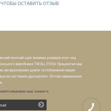
 ЧТОБЫ ОСТАВИТЬ ОТЗЫВ
сний жіночий одяг великих розмірів size+ від
аїнського виробника TM ALL POSA. Працюючи над
и, ми враховуємо думки та побажання наших
раця за системою дропшіппінг. Оптові замовлення.
и.
майте найцікавіші акції, знижки та