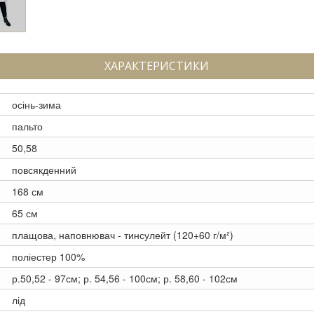
ХАРАКТЕРИСТИКИ
осінь-зима
пальто
50,58
повсякденний
168 см
65 см
плащова, наповнювач - тинсулейт (120+60 г/м²)
поліестер 100%
р.50,52 - 97см; р. 54,56 - 100см; р. 58,60 - 102см
лід