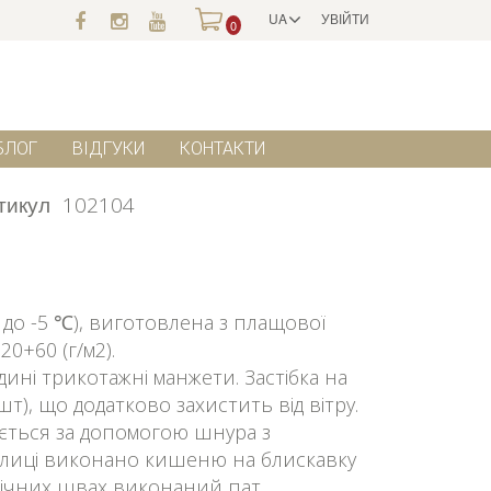
UA
УВІЙТИ
0
БЛОГ
ВІДГУКИ
КОНТАКТИ
тикул
102104
до -5 ℃), виготовлена з плащової
0+60 (г/м2).
ині трикотажні манжети. Застібка на
шт), що додатково захистить від вітру.
ться за допомогою шнура з
олиці виконано кишеню на блискавку
бічних швах виконаний пат,