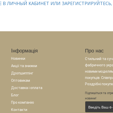
 В ЛИЧНЫЙ КАБИНЕТ ИЛИ ЗАРЕГИСТРИРУЙТЕСЬ,
Iнформація
Про нас
Новинки
Стильний та суча
фабричного укр
Акції та знижки
новими моделям
Дропшиппінг
покупців. Співп
Оптовикам
Роздрібні покупк
Доставка і оплата
Підпишіться та отри
Блог
новини!
Про компанію
Контакти